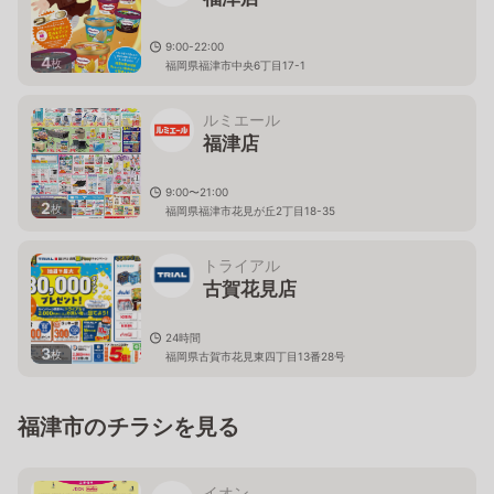
9:00-22:00
4
枚
福岡県福津市中央6丁目17-1
ルミエール
福津店
9:00〜21:00
2
枚
福岡県福津市花見が丘2丁目18-35
トライアル
古賀花見店
24時間
3
枚
福岡県古賀市花見東四丁目13番28号
福津市のチラシを見る
イオン