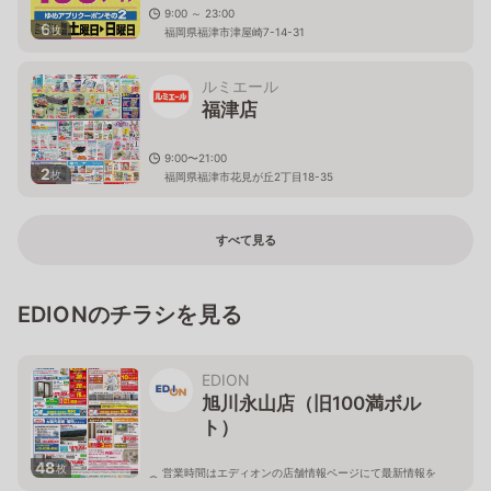
9:00 ～ 23:00
6
枚
福岡県福津市津屋崎7-14-31
ルミエール
福津店
9:00〜21:00
2
枚
福岡県福津市花見が丘2丁目18-35
すべて見る
EDIONのチラシを見る
EDION
旭川永山店（旧100満ボル
ト）
48
枚
営業時間はエディオンの店舗情報ページにて最新情報を
ご確認ください。