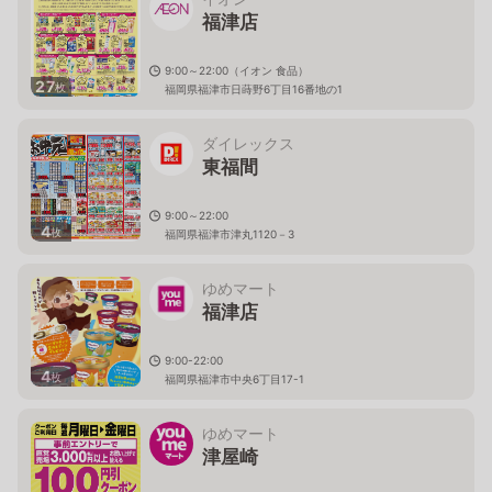
福津店
9:00～22:00（イオン 食品）
27
枚
福岡県福津市日蒔野6丁目16番地の1
ダイレックス
東福間
9:00～22:00
4
枚
福岡県福津市津丸1120－3
ゆめマート
福津店
9:00-22:00
4
枚
福岡県福津市中央6丁目17-1
ゆめマート
津屋崎