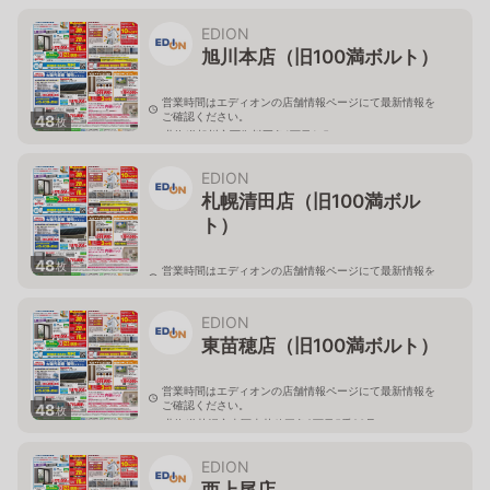
北海道旭川市永山二条3-1-15
EDION
旭川本店（旧100満ボルト）
営業時間はエディオンの店舗情報ページにて最新情報を
ご確認ください。
48
枚
北海道旭川市西御料五条1丁目1-5
EDION
札幌清田店（旧100満ボル
ト）
48
枚
営業時間はエディオンの店舗情報ページにて最新情報を
ご確認ください。
北海道札幌市清田区真栄56
EDION
東苗穂店（旧100満ボルト）
営業時間はエディオンの店舗情報ページにて最新情報を
ご確認ください。
48
枚
北海道札幌市東区東苗穂三条2丁目5番20号
EDION
西上尾店