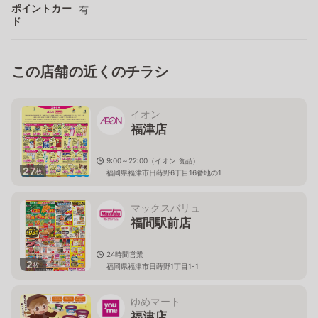
ポイントカー
有
ド
この店舗の近くのチラシ
イオン
福津店
9:00～22:00（イオン 食品）
27
枚
福岡県福津市日蒔野6丁目16番地の1
マックスバリュ
福間駅前店
24時間営業
2
枚
福岡県福津市日蒔野1丁目1-1
ゆめマート
福津店