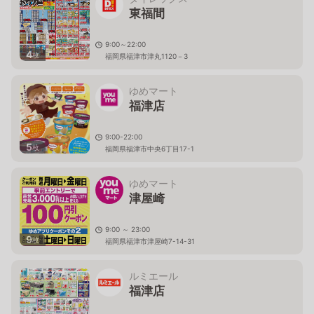
東福間
9:00～22:00
4
枚
福岡県福津市津丸1120－3
ゆめマート
福津店
9:00-22:00
5
枚
福岡県福津市中央6丁目17-1
ゆめマート
津屋崎
9:00 ～ 23:00
9
枚
福岡県福津市津屋崎7-14-31
ルミエール
福津店