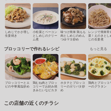
しめじでかさ増し
小松菜とベーコン
味つけ簡単 鶏もも
レンジで簡単常
生姜焼き
としめじのクリー
肉としめじのめん
菜！えのきとし
ム煮
つゆマヨ炒め
じの生姜煮
ブロッコリーで作れるレシピ
もっと見る
ブロッコリーとエ
鶏むね肉とブロッ
ホタテとブロッコ
鶏肉とブロッコ
ビの中華風塩炒め
コリーでお好み焼
リーのガリバタ炒
ーのグラタン
きみたいなピカタ
め
この店舗の近くのチラシ