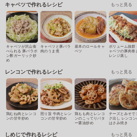
キャベツで作れるレシピ
もっと見る
キャベツが沢山食
キャベツと豚バラ
基本のロールキャ
ボリューム抜群 
べられる 豚バラポ
肉のうま煮
ベツ
ャベツの豚肉巻
ン酢ガーリック炒
レンジ蒸し
め
レンコンで作れるレシピ
もっと見る
鶏むね肉とレンコ
照り旨 牛肉とレン
鶏もも肉とレンコ
チーズとみそで
ンの甘辛炒め
コンの甘辛炒め
ンのこってりバタ
ク出し レンコン
ー醤油炒め
はさみ焼き
しめじで作れるレシピ
もっと見る