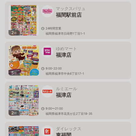
マックスバリュ
福間駅前店
24時間営業
2
枚
福岡県福津市日蒔野1丁目1-1
ゆめマート
福津店
9:00-22:00
5
枚
福岡県福津市中央6丁目17-1
ルミエール
福津店
9:00〜21:00
2
枚
福岡県福津市花見が丘2丁目18-35
ダイレックス
東福間