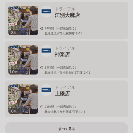
トライアル
江別大麻店
24時間（一部店舗除く）
8
枚
北海道江別市大麻東町13-11
トライアル
神楽店
24時間（一部店舗除く）
10
枚
北海道旭川市神楽4条12丁目12-15
トライアル
上磯店
24時間（一部店舗除く）
8
枚
北海道北斗市七重浜7丁目14-1
すべて見る