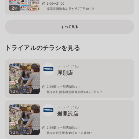
9:00〜21:00
2
枚
福岡県福津市花見が丘2丁目18-35
すべて見る
トライアルのチラシを見る
トライアル
厚別店
24時間（一部店舗除く）
10
枚
北海道札幌市厚別区厚別西4条2丁目8-7
トライアル
岩見沢店
24時間（一部店舗除く）
10
枚
北海道岩見沢市東町６７８番地５