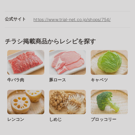
公式サイト
https://www.trial-net.co.jp/shops/754/
チラシ掲載商品からレシピを探す
牛バラ肉
豚ロース
キャベツ
レンコン
しめじ
ブロッコリー