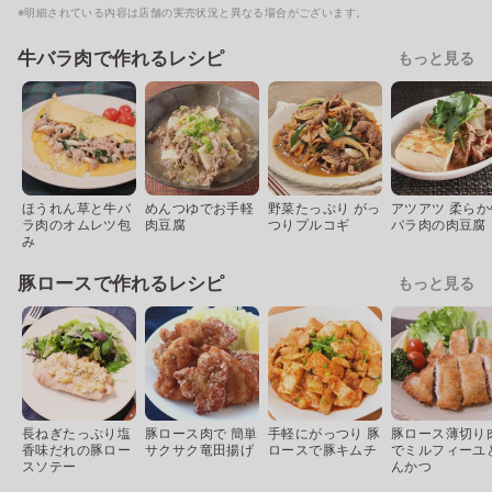
※明細されている内容は店舗の実売状況と異なる場合がございます。
牛バラ肉で作れるレシピ
もっと見る
ほうれん草と牛バ
めんつゆでお手軽
野菜たっぷり がっ
アツアツ 柔らか
ラ肉のオムレツ包
肉豆腐
つりプルコギ
バラ肉の肉豆腐
み
豚ロースで作れるレシピ
もっと見る
長ねぎたっぷり塩
豚ロース肉で 簡単
手軽にがっつり 豚
豚ロース薄切り
香味だれの豚ロー
サクサク竜田揚げ
ロースで豚キムチ
でミルフィーユ
スソテー
んかつ