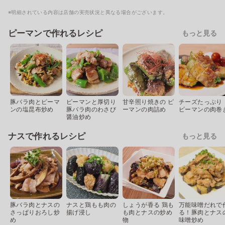
※明細されている内容は店舗の実売状況と異なる場合がございます。
ピーマンで作れるレシピ
もっと見る
豚バラ肉とピーマ
ピーマンと厚切り
甘辛照り焼きの ピ
チーズたっぷり
ンの塩昆布炒め
豚バラ肉のわさび
ーマンの肉詰め
ピーマンの肉巻
醤油炒め
ナスで作れるレシピ
もっと見る
豚バラ肉とナスの
ナスと鶏もも肉の
しょうが香る 鶏も
万能味噌だれで
さっぱりおろし炒
揚げ浸し
も肉とナスの炒め
る！豚肉とナス
め
物
味噌炒め