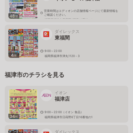
営業時間はエディオンの店舗情報ページにて最新情報を
ご確認ください。
48
枚
福岡県福津市日蒔野6丁目16番地の1
ダイレックス
東福間
9:00～22:00
4
枚
福岡県福津市津丸1120－3
福津市のチラシを見る
イオン
福津店
9:00～22:00（イオン 食品）
34
枚
福岡県福津市日蒔野6丁目16番地の1
ダイレックス