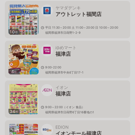
ヤマダデンキ
アウトレット福間店
平日 11:30～20:00 土 11:00～20:00 日 10:00～20:00
10
枚
福岡県福津市日蒔野1-2-9
ゆめマート
福津店
9:00-22:00
4
枚
福岡県福津市中央6丁目17-1
イオン
福津店
9:00～22:00（イオン 食品）
34
枚
福岡県福津市日蒔野6丁目16番地の1
EDION
イオンモール福津店