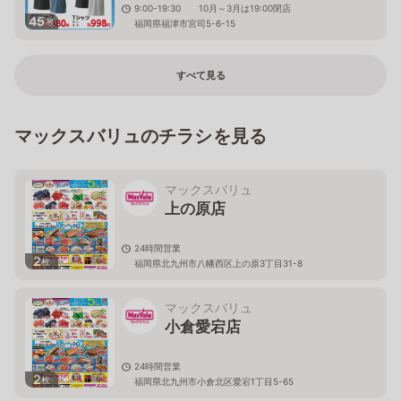
9:00-19:30 10月～3月は19:00閉店
45
枚
福岡県福津市宮司5-6-15
すべて見る
マックスバリュのチラシを見る
マックスバリュ
上の原店
24時間営業
2
枚
福岡県北九州市八幡西区上の原3丁目31-8
マックスバリュ
小倉愛宕店
24時間営業
2
枚
福岡県北九州市小倉北区愛宕1丁目5-65