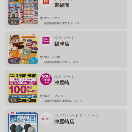
東福間
9:00～22:00
4
枚
福岡県福津市津丸1120－3
ゆめマート
福津店
9:00-22:00
4
枚
福岡県福津市中央6丁目17-1
ゆめマート
津屋崎
9:00 ～ 23:00
6
枚
福岡県福津市津屋崎7-14-31
コメリハード＆グリーン
津屋崎店