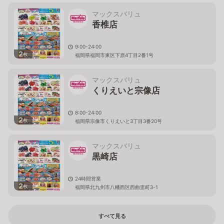
マックスバリュ
香椎店
9:00-24:00
2
枚
福岡県福岡市東区下原4丁目2番1号
マックスバリュ
くりえいと宗像店
8:00-24:00
2
枚
福岡県宗像市くりえいと3丁目3番20号
マックスバリュ
黒崎店
24時間営業
2
枚
福岡県北九州市八幡西区西曲里町3-1
すべて見る