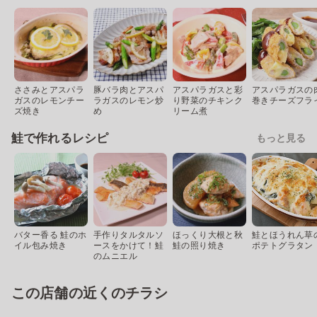
ささみとアスパラ
豚バラ肉とアスパ
アスパラガスと彩
アスパラガスの
ガスのレモンチー
ラガスのレモン炒
り野菜のチキンク
巻きチーズフラ
ズ焼き
め
リーム煮
鮭で作れるレシピ
もっと見る
バター香る 鮭のホ
手作りタルタルソ
ほっくり大根と秋
鮭とほうれん草
イル包み焼き
ースをかけて！鮭
鮭の照り焼き
ポテトグラタン
のムニエル
この店舗の近くのチラシ