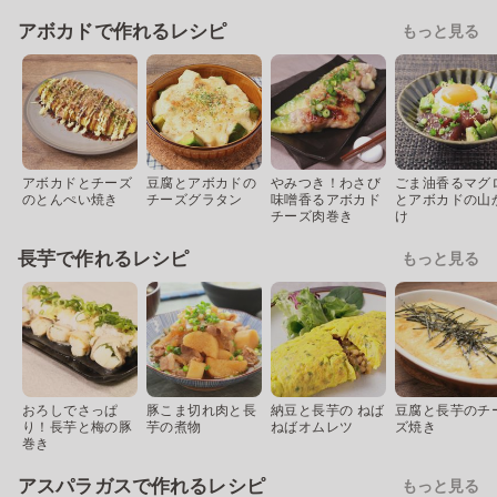
アボカドで作れるレシピ
もっと見る
アボカドとチーズ
豆腐とアボカドの
やみつき！わさび
ごま油香るマグ
のとんぺい焼き
チーズグラタン
味噌香るアボカド
とアボカドの山
チーズ肉巻き
け
長芋で作れるレシピ
もっと見る
おろしでさっぱ
豚こま切れ肉と長
納豆と長芋の ねば
豆腐と長芋のチ
り！長芋と梅の豚
芋の煮物
ねばオムレツ
ズ焼き
巻き
アスパラガスで作れるレシピ
もっと見る