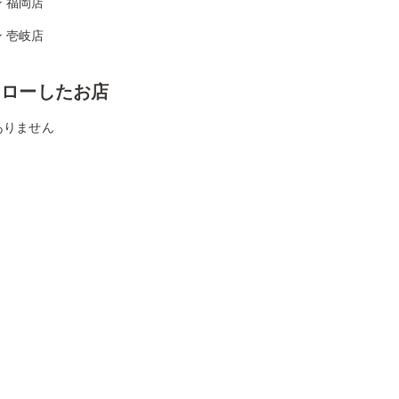
 福岡店
 壱岐店
ォローしたお店
ありません