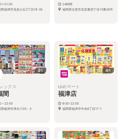
00〜21:00
24時間
岡県福津市花見が丘2丁目18-35
福岡県古賀市花見東四丁目13番28号
4
4
枚
枚
レックス
ゆめマート
福間
福津店
00～22:00
9:00-22:00
県福津市津丸1120－3
福岡県福津市中央6丁目17-1