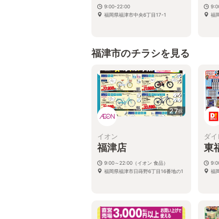
9:00-22:00
9:
福岡県福津市中央6丁目17-1
福
福津市のチラシを見る
27
枚
イオン
ダイ
福津店
東
9:00～22:00（イオン 食品）
9:
福岡県福津市日蒔野6丁目16番地の1
福岡