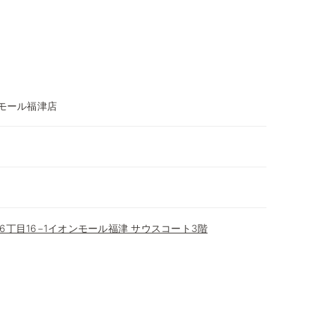
ンモール福津店
丁目16−1イオンモール福津 サウスコート3階