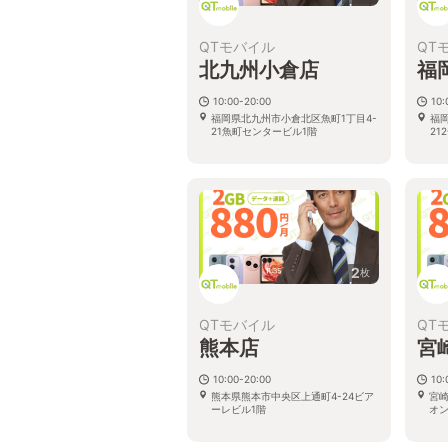
QTモバイル
QT
北九州小倉店
福
10:00-20:00
10:
福岡県北九州市小倉北区魚町1丁目4-
福
21魚町センタービル1階
21
2
枚
QTモバイル
QT
熊本店
宮
10:00-20:00
10:
熊本県熊本市中央区上通町4-24ビア
宮崎
ーレビル1階
オン