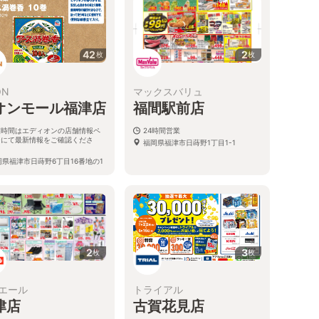
42
2
枚
枚
ON
マックスバリュ
オンモール福津店
福間駅前店
業時間はエディオンの店舗情報ペ
24時間営業
ジにて最新情報をご確認くださ
福岡県福津市日蒔野1丁目1-1
。
岡県福津市日蒔野6丁目16番地の1
2
3
枚
枚
エール
トライアル
津店
古賀花見店