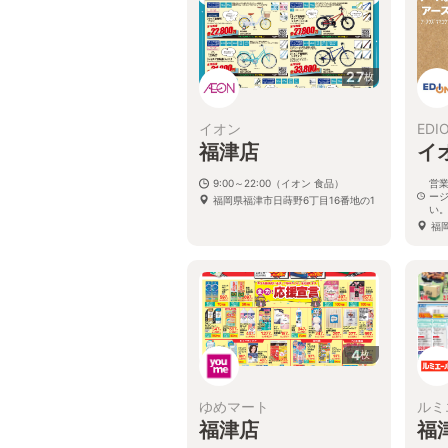
27
枚
イオン
EDI
福津店
イ
9:00～22:00（イオン 食品）
営
ー
福岡県福津市日蒔野6丁目16番地の1
い
福
4
枚
ゆめマート
ルミ
福津店
福