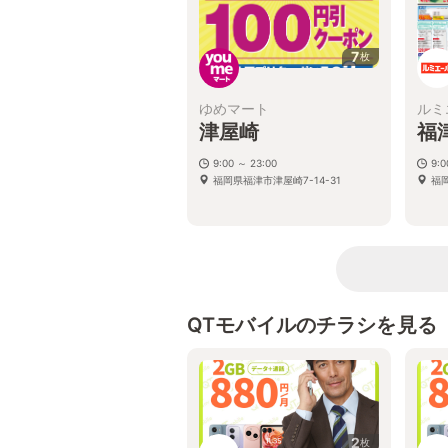
7
枚
ゆめマート
ルミ
津屋崎
福
9:00 ～ 23:00
9:
福岡県福津市津屋崎7-14-31
福
QTモバイルのチラシを見る
2
枚