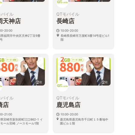
モバイル
QTモバイル
岡天神店
長崎店
00-20:00
10:00-20:00
岡県福岡市中央区天神2丁目9番
長崎県長崎市万屋町4番14号堤ビル1
2号
階
2
2
枚
枚
モバイル
QTモバイル
崎店
鹿児島店
00-21:00
10:00-20:00
県宮崎市新別府町江口862-1 イ
鹿児島県鹿児島市千日町１５番地中
モール宮崎 ノースモール1階
園ビル１階