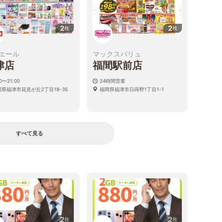
2
2
枚
枚
エール
マックスバリュ
津店
福間駅前店
00〜21:00
24時間営業
岡県福津市花見が丘2丁目18-35
福岡県福津市日蒔野1丁目1-1
すべて見る
2
2
枚
枚