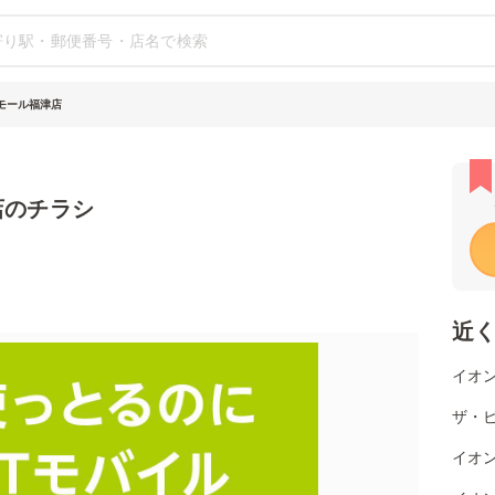
ンモール福津店
店のチラシ
近
イオン
ザ・ビ
イオン