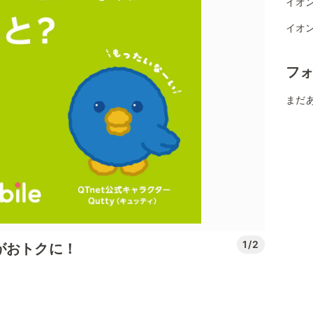
イオン
イオン
フ
まだ
1/2
がおトクに！