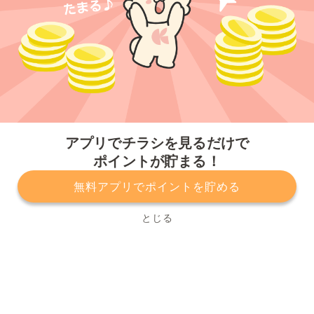
今すぐアプリをダウンロードする
アプリでチラシを見るだけで
ポイントが貯まる！
無料アプリでポイントを貯める
プライバシーポリシー
利用規約
運営会社
サービスに関してのお問い合わせ
チラシ掲載をお考えの方
とじる
Copyright© Kurashiru, Inc. All Rights Reserved.