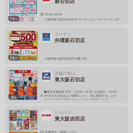
新石切店
10:00-20:00
14
枚
大阪府東大阪市弥生町16-12 ホームセンターコーナン2F
コーナン
外環新石切店
12
枚
大阪府東大阪市弥生町16番12号
洋服の青山
東大阪石切店
■通常営業時間 平日：10:30〜19:30 土日祝日：10:00〜
19:30 ※土日祝および期間により、急な変動することが
8
枚
ありますので 詳細はホームページを確認ください
大阪府東大阪市西石切町四丁目6番21号
ジャパン
東大阪吉田店
店舗HPをご確認ください