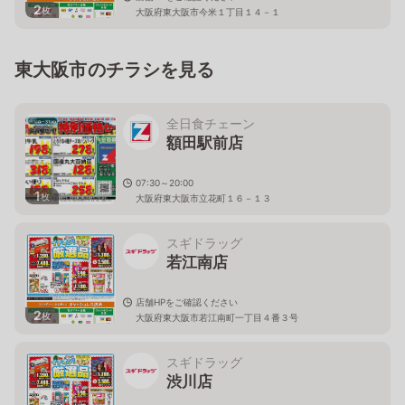
2
枚
大阪府東大阪市今米１丁目１４－１
東大阪市のチラシを見る
全日食チェーン
額田駅前店
07:30～20:00
1
枚
大阪府東大阪市立花町１６－１３
スギドラッグ
若江南店
店舗HPをご確認ください
2
枚
大阪府東大阪市若江南町一丁目４番３号
スギドラッグ
渋川店