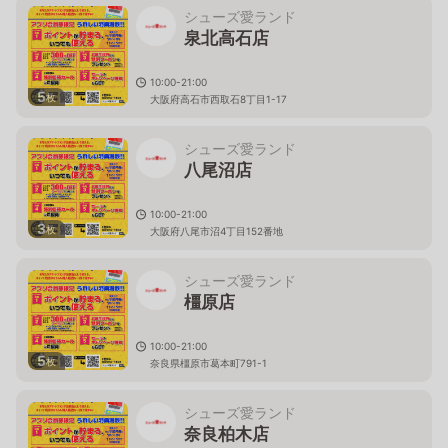
シューズ愛ランド
泉北高石店
10:00-21:00
5
枚
大阪府高石市西取石8丁目1-17
シューズ愛ランド
八尾沼店
10:00-21:00
3
枚
大阪府八尾市沼4丁目152番地
シューズ愛ランド
橿原店
10:00-21:00
5
枚
奈良県橿原市葛本町791-1
シューズ愛ランド
奈良柏木店