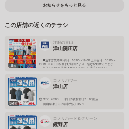
お知らせをもっと見る
この店舗の近くのチラシ
洋服の青山
津山院庄店
■通常営業時間 平日：10:00〜19:00 土日祝日：10:00〜
19:00 ※土日祝および期間により、急な変動することが
8
枚
ありますので 詳細はホームページを確認ください
岡山県津山市院庄1001番地6
コメリパワー
津山店
9:00-20:00 平日の資材館は7：00開店
54
枚
岡山県津山市平福字六反田15-1
コメリハード＆グリーン
鏡野店