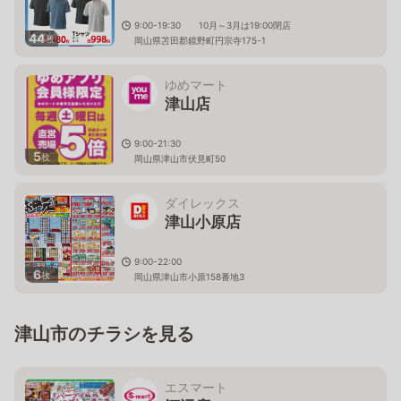
9:00-19:30 10月～3月は19:00閉店
44
枚
岡山県苫田郡鏡野町円宗寺175-1
ゆめマート
津山店
9:00-21:30
5
枚
岡山県津山市伏見町50
ダイレックス
津山小原店
9:00-22:00
6
枚
岡山県津山市小原158番地3
津山市のチラシを見る
エスマート