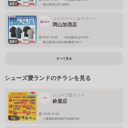
44
枚
岡山県津山市上村65
コメリハード＆グリーン
岡山加茂店
9:00-19:00 ※灯油販売は10:00～
44
枚
岡山県津山市加茂町桑原142-1
すべて見る
シューズ愛ランドのチラシを見る
シューズ愛ランド
鈴鹿店
10:00-21:00
5
枚
三重県鈴鹿市神戸本多町765