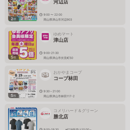
河辺店
9:00 〜 22:00
2
枚
岡山県津山市河辺903
ゆめマート
津山店
9:00-21:30
5
枚
岡山県津山市伏見町50
おかやまコープ
コープ林田
9:30～21:00
5
枚
岡山県津山市林田117-2
コメリハード＆グリーン
勝北店
9:00-19:30 ※灯油販売は10:00～