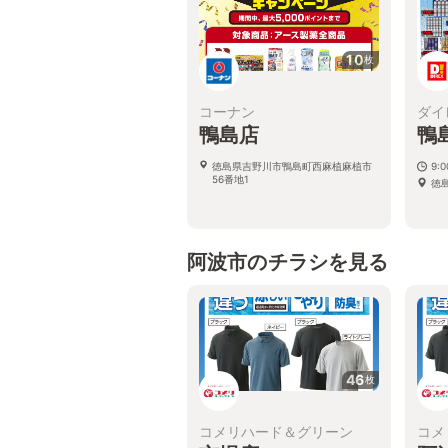
10
枚
コーナン
ダイ
鴨島店
鴨
徳島県吉野川市鴨島町西麻植麻植市
9:
56番地1
徳
阿波市のチラシを見る
46
枚
コメリハード＆グリーン
コメ