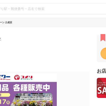
ーン 土成店
ン
お