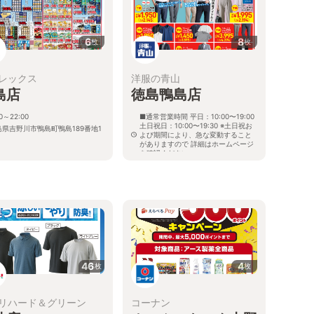
6
8
枚
枚
レックス
洋服の青山
島店
徳島鴨島店
00～22:00
■通常営業時間 平日：10:00〜19:00
土日祝日：10:00〜19:30 ※土日祝お
島県吉野川市鴨島町鴨島189番地1
よび期間により、急な変動すること
がありますので 詳細はホームページ
を確認ください
徳島県吉野川市鴨島町鴨島字本郷191
番地1
46
4
枚
枚
リハード＆グリーン
コーナン