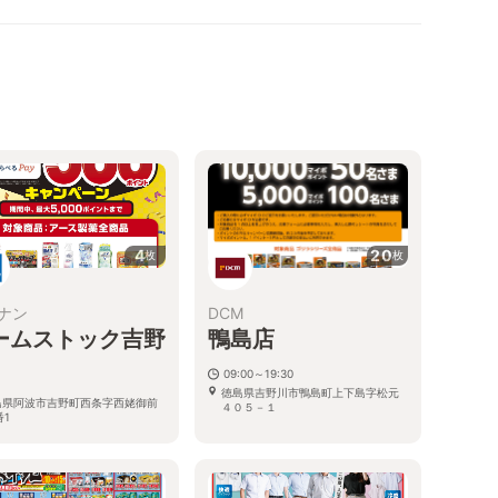
4
20
枚
枚
ナン
DCM
ームストック吉野
鴨島店
09:00～19:30
徳島県吉野川市鴨島町上下島字松元
島県阿波市吉野町西条字西姥御前
４０５－１
番1