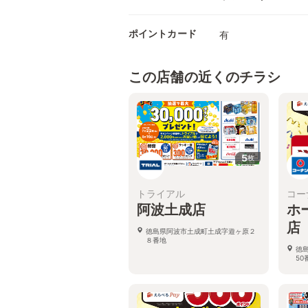
ポイントカード
有
この店舗の近くのチラシ
5
枚
トライアル
コー
阿波土成店
ホ
店
徳島県阿波市土成町土成字遊ヶ原２
８番地
徳
50