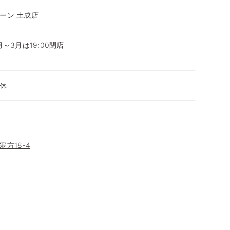
ーン 土成店
0月～3月は19:00閉店
～
休
方18-4