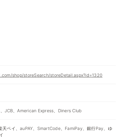
i.com/shop/storeSearch/storeDetail.aspx?id=1320
d、JCB、American Express、Diners Club
天ペイ、auPAY、SmartCode、FamiPay、銀行Pay、ゆ
イ