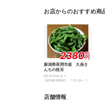
お店からのおすすめ商
2380
税込
円
新潟県長岡市産 久保さ
んちの枝豆
9月30日(水)まで
【産地直送商品】・７月上旬～７...
店舗情報