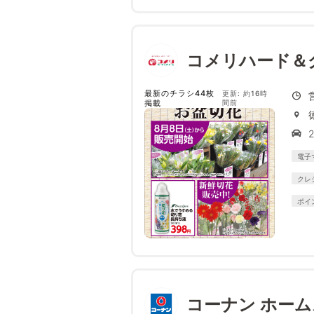
コメリハード＆
最新のチラシ44枚
更新: 約16時
掲載
間前
電子
クレ
ポイ
コーナン ホー