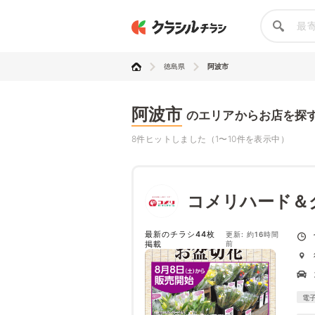
徳島県
阿波市
阿波市
のエリアからお店を探
8件ヒットしました（1〜10件を表示中）
コメリハード＆
最新のチラシ44枚
更新: 約16時間
掲載
前
電