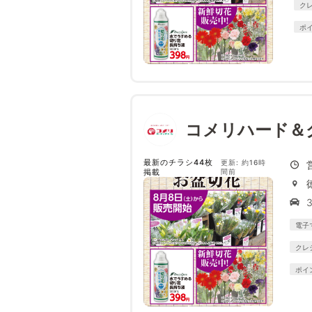
ク
ポ
コメリハード＆
最新のチラシ44枚
更新: 約16時
掲載
間前
電子
クレ
ポイ