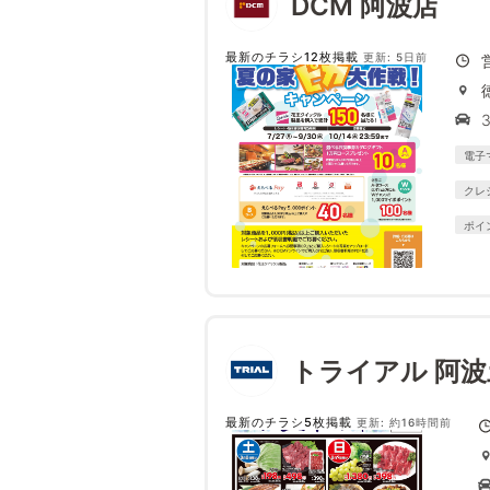
DCM 阿波店
最新のチラシ12枚掲載
更新: 5日前
電子
クレ
ポイ
トライアル 阿
最新のチラシ5枚掲載
更新: 約16時間前