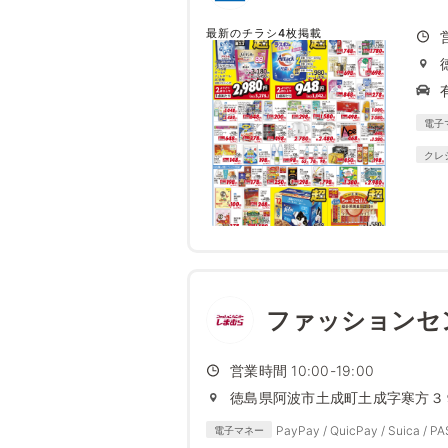
最新のチラシ4枚掲載
電子
クレ
ファッションセ
営業時間 10:00-19:00
徳島県阿波市土成町土成字寒方３
PayPay / QuicPay / Suica / P
電子マネー