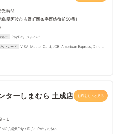
営業時間
徳島県阿波市吉野町西条字西姥御前50番1
有
PayPay, メルペイ
マネー
VISA, Master Card, JCB, American Express, Diners
ジットカード
Club
ンターしまむら 土成店
お店をもっと見る
９−１
ASMO / 楽天Edy / iD / auPAY / d払い