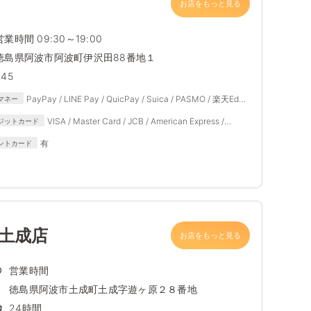
お店をもっと見る
営業時間 09:30～19:00
徳島県阿波市阿波町伊沢田88番地１
345
PayPay / LINE Pay / QuicPay / Suica / PASMO / 楽天Edy /
マネー
iD / 楽天ペイ / auPAY / メルペイ / d払い / 自社APP
VISA / Master Card / JCB / American Express /
ジットカード
Diners Club
有
ントカード
波土成店
お店をもっと見る
営業時間
徳島県阿波市土成町土成字遊ヶ原２８番地
24時間