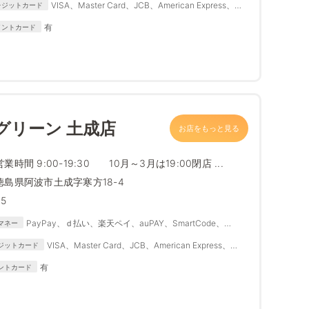
VISA、Master Card、JCB、American Express、
レジットカード
Diners Club
有
イントカード
グリーン 土成店
お店をもっと見る
営業時間 9:00-19:30 10月～3月は19:00閉店 ...
徳島県阿波市土成字寒方18-4
35
PayPay、ｄ払い、楽天ペイ、auPAY、SmartCode、
マネー
FamiPay、銀行Pay、ゆうちょPay、メルペイ
VISA、Master Card、JCB、American Express、
ジットカード
Diners Club
有
ントカード