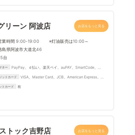
グリーン 阿波店
お店をもっと見る
営業時間 9:00-19:00 ※灯油販売は10:00～
徳島県阿波市大道北46
25台
PayPay、ｄ払い、楽天ペイ、auPAY、SmartCode、
マネー
FamiPay、銀行Pay、ゆうちょPay、メルペイ
VISA、Master Card、JCB、American Express、
ジットカード
Diners Club
有
ントカード
ムストック吉野店
お店をもっと見る