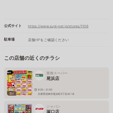
公式サイト
https://www.sugi-net.jp/stores/1106
駐車場
店舗HPをご確認ください
この店舗の近くのチラシ
業務スーパー
尾浜店
9:00～21:00
3
枚
兵庫県尼崎市尾浜町3丁目30-18
ジャパン
塚口店