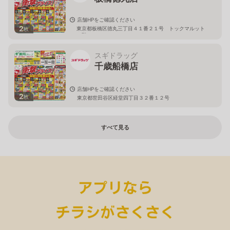
店舗HPをご確認ください
2
東京都板橋区徳丸三丁目４１番２１号 トックマルット
枚
１階
スギドラッグ
千歳船橋店
店舗HPをご確認ください
2
枚
東京都世田谷区経堂四丁目３２番１２号
すべて見る