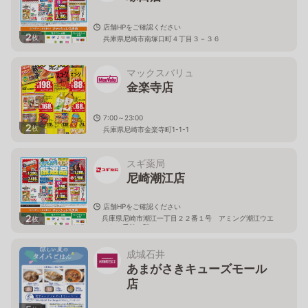
店舗HPをご確認ください
2
枚
兵庫県尼崎市南塚口町４丁目３－３６
マックスバリュ
金楽寺店
7:00～23:00
2
枚
兵庫県尼崎市金楽寺町1-1-1
スギ薬局
尼崎潮江店
店舗HPをご確認ください
2
兵庫県尼崎市潮江一丁目２２番１号 アミング潮江ウエ
枚
スト１番館１階
成城石井
あまがさきキューズモール
店