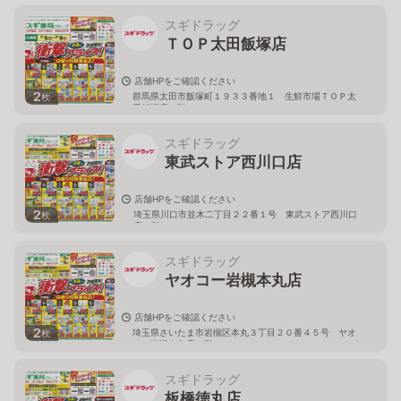
スギドラッグ
ＴＯＰ太田飯塚店
店舗HPをご確認ください
2
群馬県太田市飯塚町１９３３番地１ 生鮮市場ＴＯＰ太
枚
田飯塚店１階
スギドラッグ
東武ストア西川口店
店舗HPをご確認ください
2
埼玉県川口市並木二丁目２２番１号 東武ストア西川口
枚
店２階
スギドラッグ
ヤオコー岩槻本丸店
店舗HPをご確認ください
2
埼玉県さいたま市岩槻区本丸３丁目２０番４５号 ヤオ
枚
コー岩槻本丸店２階
スギドラッグ
板橋徳丸店