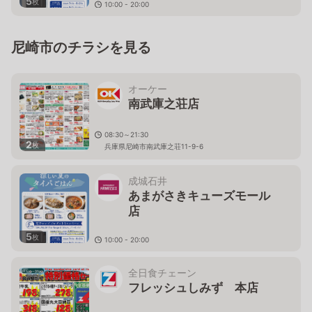
5
枚
10:00 - 20:00
兵庫県尼崎市潮江1-3-1 あまがさきキューズモール1F
尼崎市のチラシを見る
オーケー
南武庫之荘店
08:30～21:30
2
枚
兵庫県尼崎市南武庫之荘11-9-6
成城石井
あまがさきキューズモール
店
5
枚
10:00 - 20:00
兵庫県尼崎市潮江1-3-1 あまがさきキューズモール1F
全日食チェーン
フレッシュしみず 本店