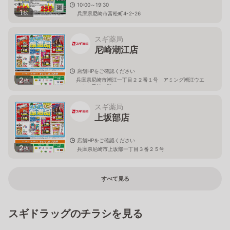
10:00～19:30
1
枚
兵庫県尼崎市富松町4-2-26
スギ薬局
尼崎潮江店
店舗HPをご確認ください
2
兵庫県尼崎市潮江一丁目２２番１号 アミング潮江ウエ
枚
スト１番館１階
スギ薬局
上坂部店
店舗HPをご確認ください
2
枚
兵庫県尼崎市上坂部一丁目３番２５号
すべて見る
スギドラッグのチラシを見る