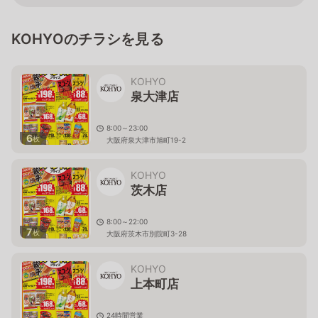
KOHYOのチラシを見る
KOHYO
泉大津店
8:00～23:00
6
枚
大阪府泉大津市旭町19-2
KOHYO
茨木店
8:00～22:00
7
枚
大阪府茨木市別院町3-28
KOHYO
上本町店
24時間営業