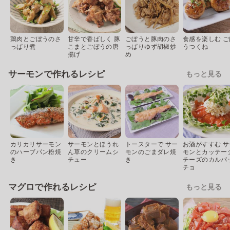
鶏肉とごぼうのさ
甘辛で香ばしく 豚
ごぼうと豚肉のさ
食感を楽しむ ご
っぱり煮
こまとごぼうの唐
っぱりゆず胡椒炒
うつくね
揚げ
め
サーモンで作れるレシピ
もっと見る
カリカリサーモン
サーモンとほうれ
トースターで サー
お酒がすすむ サ
のハーブパン粉焼
ん草のクリームシ
モンのごまダレ焼
モンとカッテー
き
チュー
き
チーズのカルパ
チョ
マグロで作れるレシピ
もっと見る