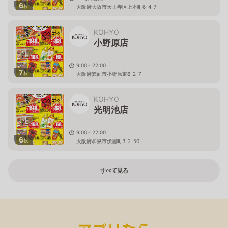
6
枚
大阪府大阪市天王寺区上本町6-4-7
KOHYO
小野原店
9:00～22:00
7
枚
大阪府箕面市小野原東6-2-7
KOHYO
光明池店
9:00～22:00
6
枚
大阪府和泉市伏屋町3-2-50
すべて見る