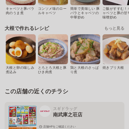
キャベツと豚バラ
コンソメ味のロー
簡単で美味しい 豚
ご飯がすすむ！
肉のうま煮
ルキャベツ
バラとキャベツの
ャベツと豚の甘
中華炒め
味噌炒め
大根で作れるレシピ
もっと見る
大根と卵の味しみ
とろとろ大根と豚
鶏と大根のさっぱ
焼きブリ大根
煮込み
ひき肉煮
り煮
この店舗の近くのチラシ
スギドラッグ
南武庫之荘店
店舗HPをご確認ください