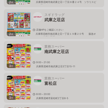
2
兵庫県尼崎市南武庫之荘一丁目８番２４号 ソラリスビ
枚
ル１階
スギドラッグ
武庫之荘店
店舗HPをご確認ください
2
兵庫県尼崎市南武庫之荘一丁目１９番２０号 阪急オ
枚
アシス武庫之荘店２Ｆ
業務スーパー
南武庫之荘店
9:00～21:00
3
枚
兵庫県尼崎市南武庫之荘3丁目15-11
業務スーパー
富松店
8:00～20:00
3
枚
兵庫県尼崎市富松町2丁目8-5