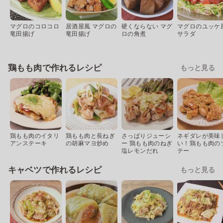
マグロのコロコロ
居酒屋風 マグロの
硬くならない マグ
マグロのユッケ
竜田揚げ
竜田揚げ
ロの角煮
サラダ
鶏もも肉で作れるレシピ
もっと見る
鶏もも肉のイタリ
鶏もも肉と長ねぎ
さっぱりジューシ
ネギダレが美味
アンステーキ
の胡麻マヨ炒め
ー 鶏もも肉のねぎ
い！鶏もも肉の
塩レモンだれ
テー
キャベツで作れるレシピ
もっと見る