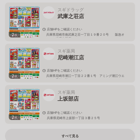
スギドラッグ
武庫之荘店
店舗HPをご確認ください
2
兵庫県尼崎市南武庫之荘一丁目１９番２０号 阪急オ
枚
アシス武庫之荘店２Ｆ
スギ薬局
尼崎潮江店
店舗HPをご確認ください
2
兵庫県尼崎市潮江一丁目２２番１号 アミング潮江ウエ
枚
スト１番館１階
スギ薬局
上坂部店
店舗HPをご確認ください
2
枚
兵庫県尼崎市上坂部一丁目３番２５号
すべて見る