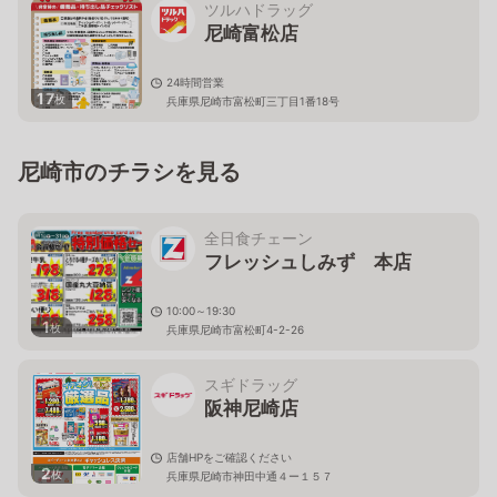
ツルハドラッグ
尼崎富松店
24時間営業
17
枚
兵庫県尼崎市富松町三丁目1番18号
尼崎市のチラシを見る
全日食チェーン
フレッシュしみず 本店
10:00～19:30
1
枚
兵庫県尼崎市富松町4-2-26
スギドラッグ
阪神尼崎店
店舗HPをご確認ください
2
枚
兵庫県尼崎市神田中通４ー１５７