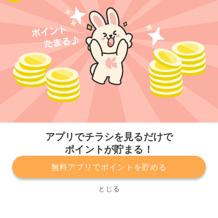
今すぐアプリをダウンロードする
アプリでチラシを見るだけで
ポイントが貯まる！
無料アプリでポイントを貯める
プライバシーポリシー
利用規約
運営会社
サービスに関してのお問い合わせ
チラシ掲載をお考えの方
とじる
Copyright© Kurashiru, Inc. All Rights Reserved.