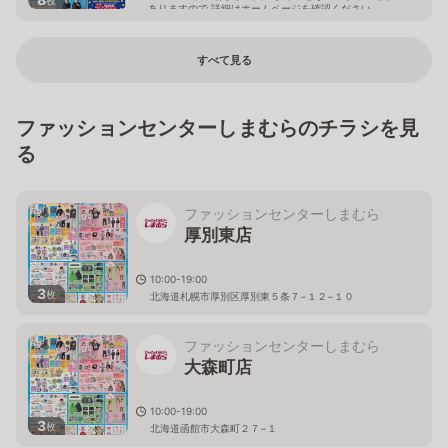
ありますので 詳細はホームページを確認ください
石川県野々市市御経塚二丁目11番地
すべて見る
ファッションセンターしまむらのチラシを見
る
ファッションセンターしまむら
厚別東店
10:00-19:00
3
枚
北海道札幌市厚別区厚別東５条７−１２−１０
ファッションセンターしまむら
大森町店
10:00-19:00
3
枚
北海道函館市大森町２７−１