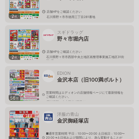
店舗HPをご確認ください
2
枚
石川県野々市市徳用三丁目281番地
スギドラッグ
野々市堀内店
店舗HPをご確認ください
2
石川県野々市市西部中央土地区画整理事業施工地区31街
枚
区1番
EDION
金沢本店（旧100満ボルト）
営業時間はエディオンの店舗情報ページにて最新情報を
ご確認ください。
56
枚
石川県野々市市野代2丁目11
洋服の青山
金沢御経塚店
■通常営業時間 平日：10:00〜20:00 土日祝日：10:00〜
20:00 ※土日祝および期間により、急な変動することが
8
枚