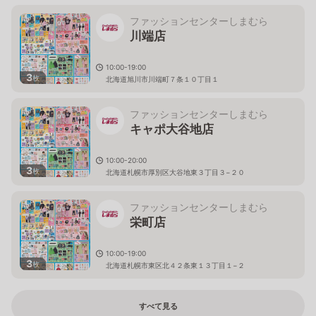
ファッションセンターしまむら
川端店
10:00-19:00
3
枚
北海道旭川市川端町７条１０丁目１
ファッションセンターしまむら
キャポ大谷地店
10:00-20:00
3
枚
北海道札幌市厚別区大谷地東３丁目３−２０
ファッションセンターしまむら
栄町店
10:00-19:00
3
枚
北海道札幌市東区北４２条東１３丁目１−２
すべて見る