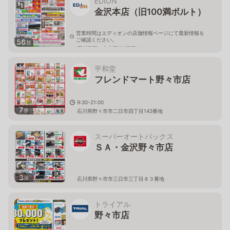
EDION
金沢本店（旧100満ボルト）
営業時間はエディオンの店舗情報ページにて最新情報を
ご確認ください。
56
枚
石川県野々市市野代2丁目11
平和堂
フレンドマート野々市店
9:30-21:00
7
枚
石川県野々市市二日市四丁目143番地
スーパーオートバックス
ＳＡ・金沢野々市店
3
枚
石川県野々市市三日市三丁目８３番地
トライアル
野々市店