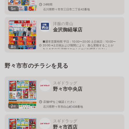
24時間
5
枚
石川県野々市市三日市二丁目42番地
洋服の青山
金沢御経塚店
■通常営業時間 平日：10:00〜20:00 土日祝日：10:00〜
20:00 ※土日祝および期間により、急な変動することが
8
枚
ありますので 詳細はホームページを確認ください
石川県野々市市御経塚二丁目11番地
野々市市のチラシを見る
スギドラッグ
野々市中央店
店舗HPをご確認ください
2
枚
石川県野々市市白山町438番地
スギドラッグ
野々市西店