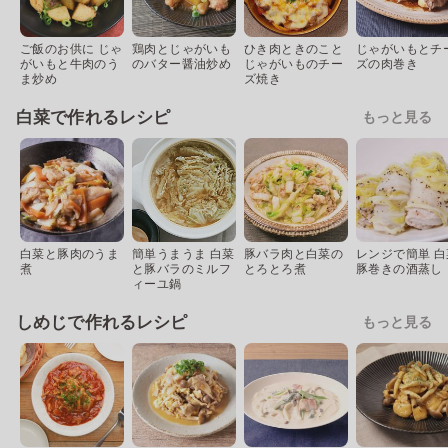
ご飯のお供に じゃ
鶏肉とじゃがいも
ひき肉ときのこと
じゃがいもとチ
がいもと牛肉のう
のバター醤油炒め
じゃがいものチー
ズの肉巻き
ま炒め
ズ焼き
白菜で作れるレシピ
もっと見る
白菜と豚肉のうま
簡単うまうま 白菜
豚バラ肉と白菜の
レンジで簡単 白
煮
と豚バラのミルフ
とろとろ煮
豚巻きの酒蒸し
ィーユ鍋
しめじで作れるレシピ
もっと見る