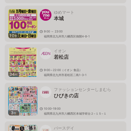
ゆめマート
本城
9:00 ～ 23:00
10
枚
福岡県北九州市八幡西区御開4-8-1
イオン
若松店
9:00～22:00（イオン 食品）
34
枚
福岡県北九州市若松区二島1-3-1
ファッションセンターしまむら
ひびきの店
10:00-19:00
3
枚
福岡県北九州市八幡西区本城学研台２−１５−１
バースデイ