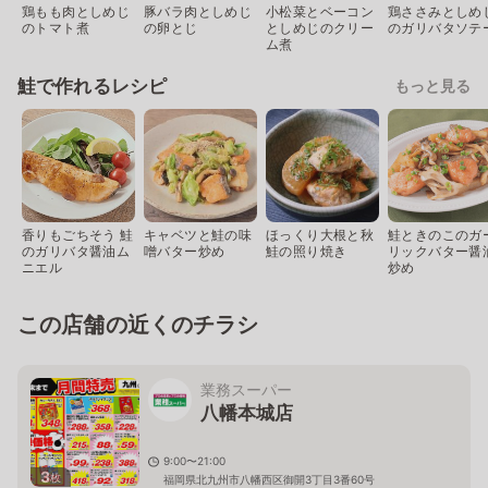
鶏もも肉としめじ
豚バラ肉としめじ
小松菜とベーコン
鶏ささみとしめ
のトマト煮
の卵とじ
としめじのクリー
のガリバタソテ
ム煮
鮭で作れるレシピ
もっと見る
香りもごちそう 鮭
キャベツと鮭の味
ほっくり大根と秋
鮭ときのこのガ
のガリバタ醤油ム
噌バター炒め
鮭の照り焼き
リックバター醤
ニエル
炒め
この店舗の近くのチラシ
業務スーパー
八幡本城店
9:00〜21:00
3
枚
福岡県北九州市八幡西区御開3丁目3番60号