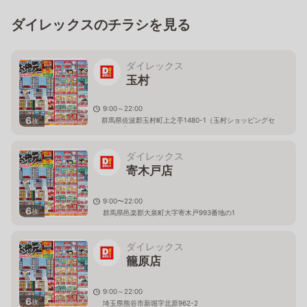
ダイレックスのチラシを見る
ダイレックス
玉村
9:00～22:00
6
群馬県佐波郡玉村町上之手1480-1（玉村ショッピングセ
枚
ンター内）
ダイレックス
寄木戸店
9:00〜22:00
6
枚
群馬県邑楽郡大泉町大字寄木戸993番地の1
ダイレックス
籠原店
9:00～22:00
6
枚
埼玉県熊谷市新堀字北原962-2