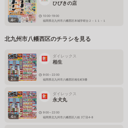
ひびきの店
10:00-19:00
4
枚
福岡県北九州市八幡西区本城学研台２－１１－１
北九州市八幡西区のチラシを見る
ダイレックス
相生
9:00～22:00
2
枚
福岡県北九州市八幡西区相生町8番
ダイレックス
永犬丸
9:00～22:00
4
枚
福岡県北九州市八幡西区八枝 3丁目4-8