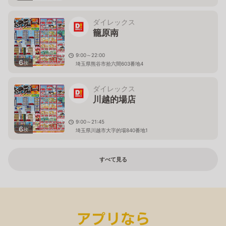
ダイレックス
籠原南
9:00～22:00
6
枚
埼玉県熊谷市拾六間603番地4
ダイレックス
川越的場店
9:00～21:45
6
枚
埼玉県川越市大字的場840番地1
すべて見る