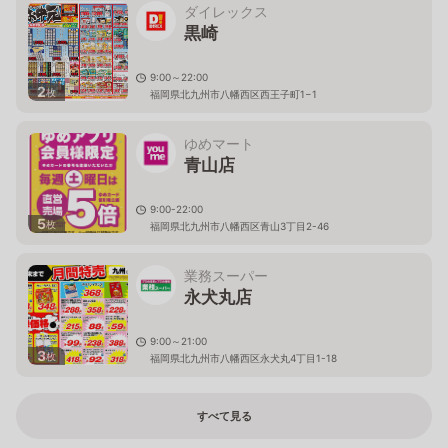
ダイレックス
黒崎
9:00～22:00
2
枚
福岡県北九州市八幡西区西王子町1−1
ゆめマート
青山店
9:00-22:00
5
枚
福岡県北九州市八幡西区青山3丁目2-46
業務スーパー
永犬丸店
9:00～21:00
3
枚
福岡県北九州市八幡西区永犬丸4丁目1-18
すべて見る