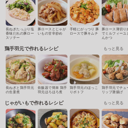
長ねぎたっぷり塩
豚ロースとじゃが
手軽にがっつり 豚
豚ロース薄切り
香味だれの豚ロー
いもの甘辛炒め
ロースで豚キムチ
でミルフィーユ
スソテー
んかつ
鶏手羽元で作れるレシピ
もっと見る
長ねぎと鶏手羽元
炊飯器で簡単 鶏手
鶏手羽元のほっこ
鶏手羽元でチュ
の生姜煮
羽元ほろほろ煮
りポトフ
リップ唐揚げ
じゃがいもで作れるレシピ
もっと見る