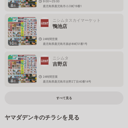
9:00〜25:00
8
枚
鹿児島県鹿児島市小川町19番1
ニシムタスカイマーケット
鴨池店
24時間営業
10
枚
鹿児島県鹿児島市真砂本町51番1号
ニシムタ
吉野店
24時間営業
8
枚
鹿児島県鹿児島市吉野2丁目40番14号
すべて見る
ヤマダデンキのチラシを見る