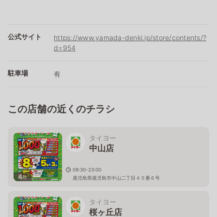
公式サイト
https://www.yamada-denki.jp/store/contents/?
d=954
駐車場
有
この店舗の近くのチラシ
タイヨー
中山店
09:30-23:00
4
枚
鹿児島県鹿児島市中山二丁目４５番６号
タイヨー
桜ヶ丘店