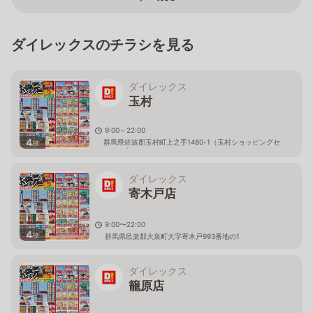
ダイレックスのチラシを見る
ダイレックス
玉村
9:00～22:00
4
群馬県佐波郡玉村町上之手1480-1（玉村ショッピングセ
枚
ンター内）
ダイレックス
寄木戸店
9:00〜22:00
4
枚
群馬県邑楽郡大泉町大字寄木戸993番地の1
ダイレックス
籠原店