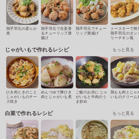
鶏手羽元の柔らか
鶏手羽元で生姜香
鶏手羽元でチュー
トースターで簡
煮
るチューリップ唐
リップ唐揚げ
鶏手羽元のタン
揚げ
リーチキン風
じゃがいもで作れるレシピ
もっと見る
ひき肉ときのこと
めんつゆで豚ひき
ご飯のお供に じゃ
鶏もも肉とじゃ
じゃがいものチー
肉とじゃがいも煮
がいもと牛肉のう
いものクリーム
ズ焼き
ま炒め
白菜で作れるレシピ
もっと見る