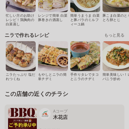
忙しい方のお助け
レンジで簡単 白菜
簡単うまうま 白菜
豚こま白菜のと
レシピ！鶏胸肉の
豚巻きの酒蒸し
と豚バラのミルフ
とろ卵とじ
白菜蒸し
ィーユ鍋
ニラで作れるレシピ
もっと見る
ニラたっぷり 塩だ
もやしとニラの簡
手作りタレでタコ
簡単美味しい！
れつくね
単チヂミ
とニラのチヂミ
バニラ炒め
この店舗の近くのチラシ
Aコープ
木花店