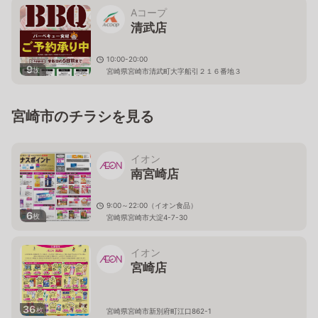
Aコープ
清武店
10:00-20:00
9
枚
宮崎県宮崎市清武町大字船引２１６番地３
宮崎市のチラシを見る
イオン
南宮崎店
9:00～22:00（イオン食品）
6
枚
宮崎県宮崎市大淀4-7-30
イオン
宮崎店
36
枚
宮崎県宮崎市新別府町江口862-1