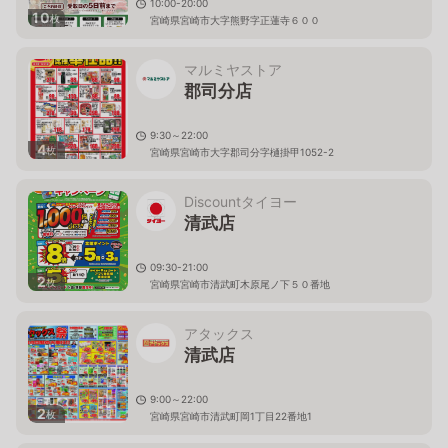
10:00-20:00
10
枚
宮崎県宮崎市大字熊野字正蓮寺６００
マルミヤストア
郡司分店
9:30～22:00
4
枚
宮崎県宮崎市大字郡司分字樋掛甲1052-2
Discountタイヨー
清武店
09:30-21:00
2
枚
宮崎県宮崎市清武町木原尾ノ下５０番地
アタックス
清武店
9:00～22:00
2
枚
宮崎県宮崎市清武町岡1丁目22番地1