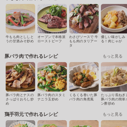
牛もも肉とししと
オーブンで本格派
わさびソースで 牛
優しい味がしみ
うの甘酒みそ炒め
ローストビーフ
もも肉のタリアー
る！肉じゃが
タ
豚バラ肉で作れるレシピ
もっと見る
豚バラ肉とナスの
豚バラ肉のスタミ
くるくる巻いた豚
たっぷり長ねぎ
さっぱりおろし炒
ナニラ玉炒め
バラ肉の角煮風
豚バラ肉の簡単
め
ン酢炒め
鶏手羽元で作れるレシピ
もっと見る