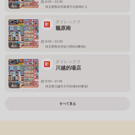
9:00～22:00
4
枚
埼玉県熊谷市新堀字北原962-2
ダイレックス
籠原南
9:00～22:00
4
枚
埼玉県熊谷市拾六間603番地4
ダイレックス
川越的場店
9:00～21:45
4
枚
埼玉県川越市大字的場840番地1
すべて見る