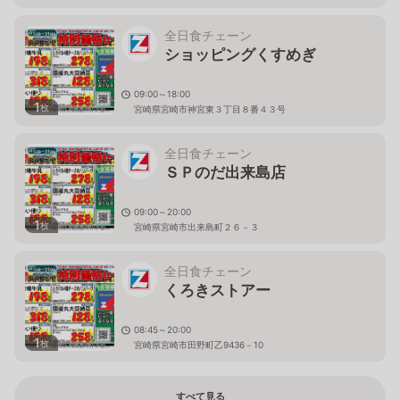
全日食チェーン
ショッピングくすめぎ
09:00～18:00
1
枚
宮崎県宮崎市神宮東３丁目８番４３号
全日食チェーン
ＳＰのだ出来島店
09:00～20:00
1
枚
宮崎県宮崎市出来島町２６－３
全日食チェーン
くろきストアー
08:45～20:00
1
枚
宮崎県宮崎市田野町乙9436－10
すべて見る