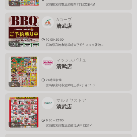
2
枚
宮崎県宮崎市清武町岡1丁目22番地1
Aコープ
清武店
10:00-20:00
10
枚
宮崎県宮崎市清武町大字船引２１６番地３
マックスバリュ
清武店
24時間営業
2
枚
宮崎県宮崎市清武町正手2丁目37-8
マルミヤストア
清武店
9:30～22:00
6
枚
宮崎県宮崎市清武町加納甲1337-1