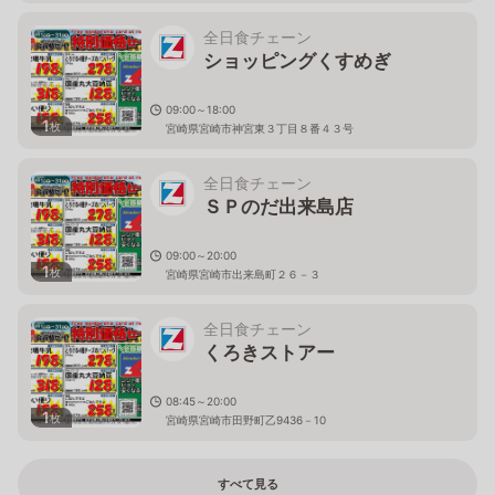
全日食チェーン
ショッピングくすめぎ
09:00～18:00
1
枚
宮崎県宮崎市神宮東３丁目８番４３号
全日食チェーン
ＳＰのだ出来島店
09:00～20:00
1
枚
宮崎県宮崎市出来島町２６－３
全日食チェーン
くろきストアー
08:45～20:00
1
枚
宮崎県宮崎市田野町乙9436－10
すべて見る