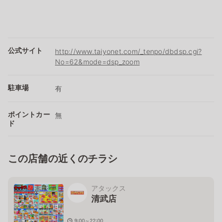
公式サイト
http://www.taiyonet.com/_tenpo/dbdsp.cgi?
No=62&mode=dsp_zoom
駐車場
有
ポイントカー
無
ド
この店舗の近くのチラシ
アタックス
清武店
9:00～22:00