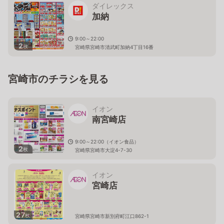
ダイレックス
加納
9:00～22:00
2
枚
宮崎県宮崎市清武町加納4丁目16番
宮崎市のチラシを見る
イオン
南宮崎店
9:00～22:00（イオン食品）
2
枚
宮崎県宮崎市大淀4-7-30
イオン
宮崎店
27
枚
宮崎県宮崎市新別府町江口862-1