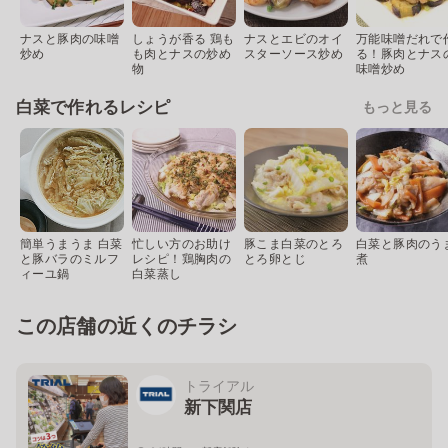
ナスと豚肉の味噌
しょうが香る 鶏も
ナスとエビのオイ
万能味噌だれで
炒め
も肉とナスの炒め
スターソース炒め
る！豚肉とナス
物
味噌炒め
白菜で作れるレシピ
もっと見る
簡単うまうま 白菜
忙しい方のお助け
豚こま白菜のとろ
白菜と豚肉のう
と豚バラのミルフ
レシピ！鶏胸肉の
とろ卵とじ
煮
ィーユ鍋
白菜蒸し
この店舗の近くのチラシ
トライアル
新下関店