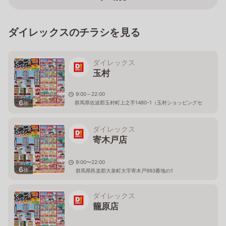
ダイレックスのチラシを見る
ダイレックス
玉村
9:00～22:00
6
群馬県佐波郡玉村町上之手1480-1（玉村ショッピングセ
枚
ンター内）
ダイレックス
寄木戸店
9:00〜22:00
6
枚
群馬県邑楽郡大泉町大字寄木戸993番地の1
ダイレックス
籠原店