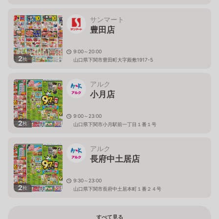
サンマート
豊田店
9:00～20:00
2
枚
山口県下関市豊田町大字殿敷1917-5
アルク
小月店
9:00～23:00
2
枚
山口県下関市小月駅前一丁目１番１号
アルク
長府中土居店
9:30～23:00
2
枚
山口県下関市長府中土居本町１番２４号
すべて見る