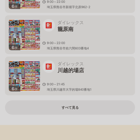
9:00～22:00
6
枚
埼玉県熊谷市新堀字北原962-2
ダイレックス
籠原南
9:00～22:00
6
枚
埼玉県熊谷市拾六間603番地4
ダイレックス
川越的場店
9:00～21:45
6
枚
埼玉県川越市大字的場840番地1
すべて見る