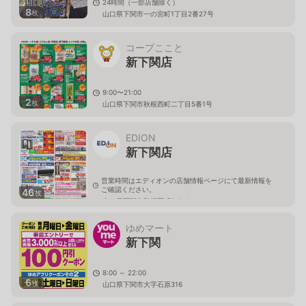
24時間（一部店舗除く）
8
枚
山口県下関市一の宮町1丁目2番27号
コープここと
新下関店
9:00〜21:00
2
枚
山口県下関市秋根西町二丁目5番1号
EDION
新下関店
営業時間はエディオンの店舗情報ページにて最新情報を
ご確認ください。
46
枚
山口県下関市秋根西町2-6-1
ゆめマート
新下関
8:00 ～ 22:00
6
枚
山口県下関市大字石原316