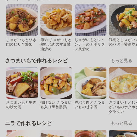
じゃがいもとひき
節約 じゃがいもと
じゃがいもとウイ
鶏肉とじゃがい
肉のピリ辛炒め
鶏むね肉のマヨ醤
ンナーのナポリタ
のバター醤油炒
油炒め
ン風炒め
さつまいもで作れるレシピ
もっと見る
さつまいもと牛肉
揚げない さつまい
豚バラ肉とさつま
さつまいもとじ
の炒め煮
も入り黒酢酢鶏
いもの甘辛煮
がいものホクホ
グラタン
ニラで作れるレシピ
もっと見る