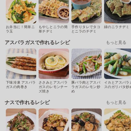
お弁当に！簡単ニ
もやしとニラの簡
手作りタレでタコ
緑のニラチヂミ
ラ玉
単チヂミ
とニラのチヂミ
アスパラガスで作れるレシピ
もっと見る
下味冷凍 アスパラ
ささみとアスパラ
豚バラ肉とアスパ
イカとアスパラ
ガスの肉巻き
ガスのレモンチー
ラガスのレモン炒
スのガリバタ炒
ズ焼き
め
ナスで作れるレシピ
もっと見る