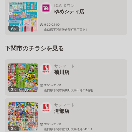
ゆめタウン
ゆめシティ店
9:30-21:00
6
枚
山口県下関市伊倉新町三丁目1-1
下関市のチラシを見る
サンマート
菊川店
9:00～21:00
2
枚
山口県下関市菊川町大字田部511番地
サンマート
滝部店
9:00～21:00
2
枚
山口県下関市豊北町大字滝部3415-1