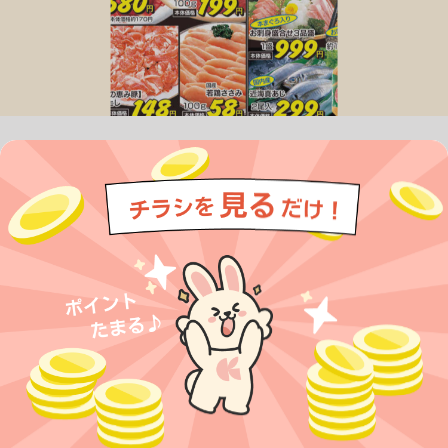
今すぐアプリをダウンロードする
アプリでチラシを見るだけで
ポイントが貯まる！
無料アプリでポイントを貯める
プライバシーポリシー
利用規約
運営会社
サービスに関してのお問い合わせ
チラシ掲載をお考えの方
とじる
Copyright© Kurashiru, Inc. All Rights Reserved.