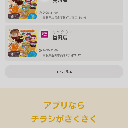
斐川店
9:00-21:00
4
枚
島根県出雲市斐川町上直江1301-1
ゆめタウン
益田店
9:00-21:00
4
枚
島根県益田市高津7丁目21-12
すべて見る