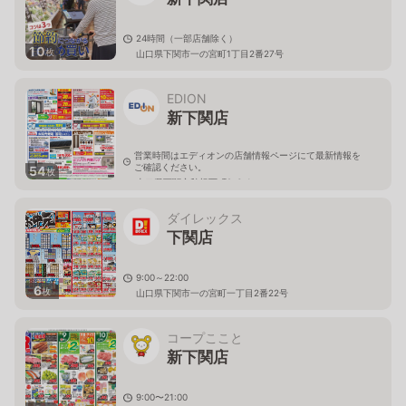
24時間（一部店舗除く）
10
枚
山口県下関市一の宮町1丁目2番27号
EDION
新下関店
営業時間はエディオンの店舗情報ページにて最新情報を
ご確認ください。
54
枚
山口県下関市秋根西町2-6-1
ダイレックス
下関店
9:00～22:00
6
枚
山口県下関市一の宮町一丁目2番22号
コープここと
新下関店
9:00〜21:00