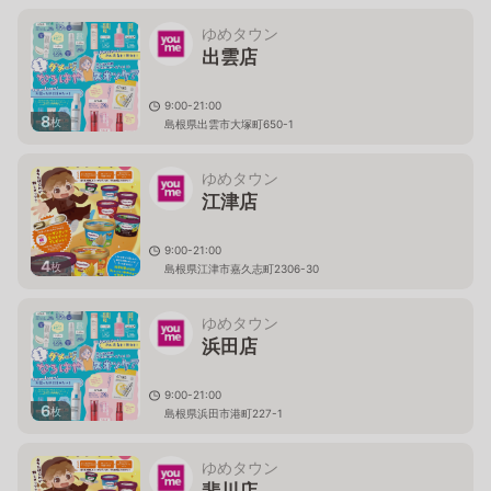
ゆめタウン
出雲店
9:00-21:00
8
枚
島根県出雲市大塚町650-1
ゆめタウン
江津店
9:00-21:00
4
枚
島根県江津市嘉久志町2306-30
ゆめタウン
浜田店
9:00-21:00
6
枚
島根県浜田市港町227-1
ゆめタウン