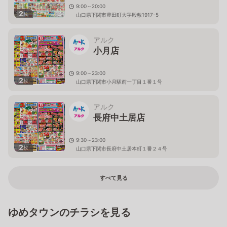
9:00～20:00
2
枚
山口県下関市豊田町大字殿敷1917-5
アルク
小月店
9:00～23:00
2
枚
山口県下関市小月駅前一丁目１番１号
アルク
長府中土居店
9:30～23:00
2
枚
山口県下関市長府中土居本町１番２４号
すべて見る
ゆめタウンのチラシを見る