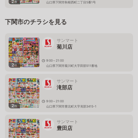
2
枚
山口県下関市秋根西町二丁目5番1号
下関市のチラシを見る
サンマート
菊川店
9:00～21:00
2
枚
山口県下関市菊川町大字田部511番地
サンマート
滝部店
9:00～21:00
2
枚
山口県下関市豊北町大字滝部3415-1
サンマート
豊田店