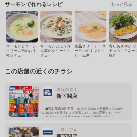
サーモンで作れるレシピ
もっと見る
サーモンとコーン
サーモンとほうれ
絶品クリーミー サ
彩りあざやか サ
クリーム缶のお手
ん草のクリームシ
ーモンのトマトク
モンのマヨネー
軽シチュー
チュー
リーム煮
焼き
この店舗の近くのチラシ
洋服の青山
新下関店
■通常営業時間 平日：10:00〜20:00 土日祝日：10:00〜
20:00 ※土日祝および期間により、急な変動することが
8
枚
ありますので 詳細はホームページを確認ください
山口県下関市伊倉新町四丁目1番5号
トライアル
新下関店