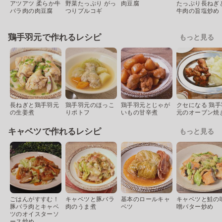
アツアツ 柔らか牛
野菜たっぷり がっ
肉豆腐
たっぷり長ねぎ
バラ肉の肉豆腐
つりプルコギ
牛肉の旨塩炒め
鶏手羽元で作れるレシピ
もっと見る
長ねぎと鶏手羽元
鶏手羽元のほっこ
鶏手羽元とじゃが
クセになる 鶏手
の生姜煮
りポトフ
いもの甘辛煮
元のオーブン焼
キャベツで作れるレシピ
もっと見る
ごはんがすすむ！
キャベツと豚バラ
基本のロールキャ
キャベツと鮭の
豚バラ肉とキャベ
肉のうま煮
ベツ
噌バター炒め
ツのオイスターソ
ース炒め