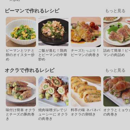
ピーマンで作れるレシピ
もっと見る
ピーマンとツナと
ご飯が進む！鶏肉
チーズたっぷり！
詰めて簡単！ピ
卵のオイスター炒
とピーマンの中華
ピーマンの肉巻き
マンの肉詰め
め
炒め
オクラで作れるレシピ
もっと見る
味付け簡単 オクラ
焼肉味噌ダレでジ
料亭の味 ネバネバ
オクラとミョウ
とチーズの豚肉巻
ューシーに オクラ
オクラの卵焼き
の肉巻き
き
の肉巻き