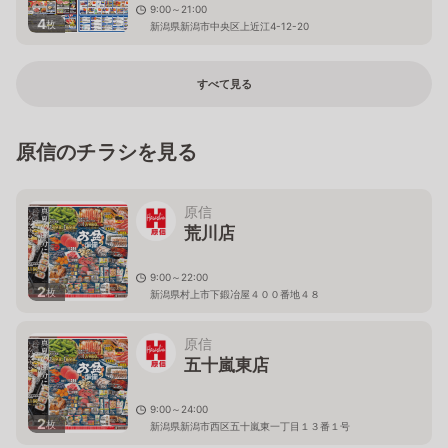
9:00～21:00
4
枚
新潟県新潟市中央区上近江4-12-20
すべて見る
原信のチラシを見る
原信
荒川店
9:00～22:00
2
枚
新潟県村上市下鍛冶屋４００番地４８
原信
五十嵐東店
9:00～24:00
2
枚
新潟県新潟市西区五十嵐東一丁目１３番１号