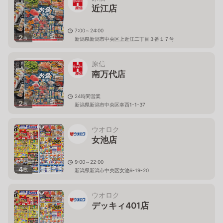
近江店
7:00～24:00
2
枚
新潟県新潟市中央区上近江二丁目３番１７号
原信
南万代店
24時間営業
2
枚
新潟県新潟市中央区幸西1-1-37
ウオロク
女池店
9:00～22:00
4
枚
新潟県新潟市中央区女池6-19-20
ウオロク
デッキィ401店