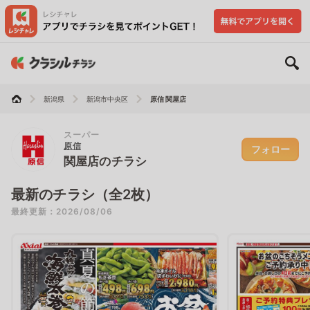
新潟県
新潟市中央区
原信 関屋店
スーパー
原信
フォロー
関屋店のチラシ
最新のチラシ（全2枚）
最終更新：2026/08/06