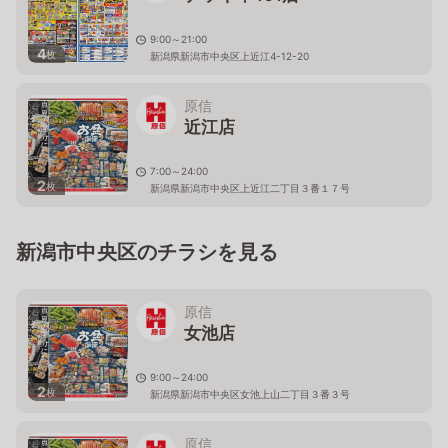
9:00～21:00
4
枚
新潟県新潟市中央区上近江4-12-20
原信
近江店
7:00～24:00
2
枚
新潟県新潟市中央区上近江二丁目３番１７号
新潟市中央区のチラシを見る
原信
女池店
9:00～24:00
2
枚
新潟県新潟市中央区女池上山二丁目３番３号
原信