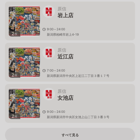
原信
岩上店
9:00～24:00
2
枚
新潟県柏崎市岩上4-19
原信
近江店
7:00～24:00
2
枚
新潟県新潟市中央区上近江二丁目３番１７号
原信
女池店
9:00～24:00
2
枚
新潟県新潟市中央区女池上山二丁目３番３号
すべて見る