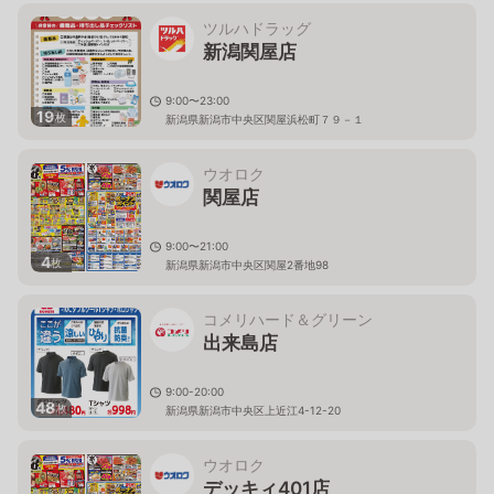
ツルハドラッグ
新潟関屋店
9:00〜23:00
19
枚
新潟県新潟市中央区関屋浜松町７９－１
ウオロク
関屋店
9:00〜21:00
4
枚
新潟県新潟市中央区関屋2番地98
コメリハード＆グリーン
出来島店
9:00-20:00
48
枚
新潟県新潟市中央区上近江4-12-20
ウオロク
デッキィ401店