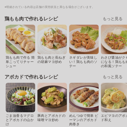
※明細されている内容は店舗の実売状況と異なる場合がございます。
鶏もも肉で作れるレシピ
もっと見る
鶏もも肉で作る 簡
鶏もも肉と長ねぎ
ネギダレが美味し
わさび醤油がク
単こってりチャー
の胡麻マヨ炒め
い！鶏もも肉のソ
になる！鶏もも
シュー
テー
の和風ソテー
アボカドで作れるレシピ
もっと見る
ごま油香るマグロ
豚肉とアボカドの
めんつゆで簡単 ピ
エビマヨのアボ
とアボカドの山か
味噌マヨ炒め
ーマンのアボカド
ド和え
け
肉巻き