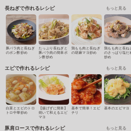
長ねぎで作れるレシピ
もっと見る
豚バラ肉と長ねぎ
たっぷり長ねぎと
鶏もも肉と長ねぎ
鶏もも肉と長ね
のポン酢炒め
豚バラ肉の簡単ポ
の胡麻マヨ炒め
のさっぱり塩だ
ン酢炒め
炒め
エビで作れるレシピ
もっと見る
白菜とエビのトロ
【揚げずに簡単】
基本で簡単！エビ
基本のエビマヨ
トロ中華炒め
焼いて和えるエビ
チリ
マヨ
豚肩ロースで作れるレシピ
もっと見る