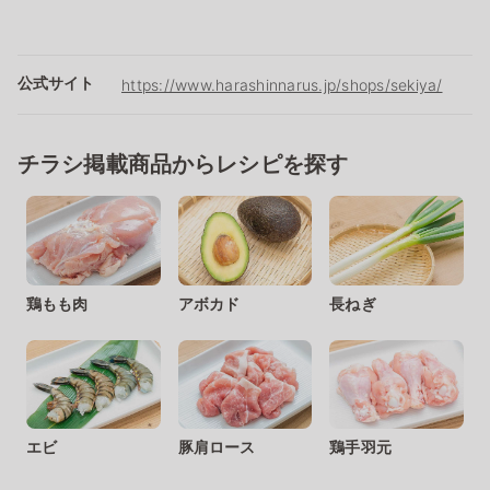
公式サイト
https://www.harashinnarus.jp/shops/sekiya/
チラシ掲載商品からレシピを探す
鶏もも肉
アボカド
長ねぎ
エビ
豚肩ロース
鶏手羽元