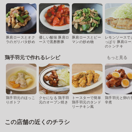
豚肩ロースとオク
優しい酸味 豚肩ロ
豚肩ロースとピー
レモンソースで
ラのガリバタ炒め
ースで黒酢酢豚
マンの炒め物
っぱり 豚肩ロー
のトンテキ
鶏手羽元で作れるレシピ
もっと見る
鶏手羽元のほっこ
クセになる 鶏手羽
トースターで簡単
鶏手羽元と卵の
りポトフ
元のオーブン焼き
鶏手羽元のタンド
辛煮
リーチキン風
この店舗の近くのチラシ