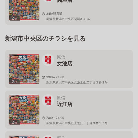
関屋店
24時間営業
2
枚
新潟県新潟市中央区関新3-4-32
新潟市中央区のチラシを見る
原信
女池店
9:00～24:00
2
枚
新潟県新潟市中央区女池上山二丁目３番３号
原信
近江店
7:00～24:00
2
枚
新潟県新潟市中央区上近江二丁目３番１７号