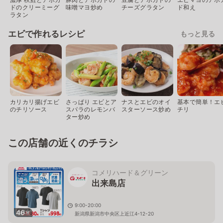
ドのクリーミーグ
味噌マヨ炒め
チーズグラタン
ド和え
ラタン
エビで作れるレシピ
もっと見る
カリカリ揚げエビ
さっぱり エビとア
ナスとエビのオイ
基本で簡単！エ
のチリソース
スパラのレモンバ
スターソース炒め
チリ
ター炒め
この店舗の近くのチラシ
コメリハード＆グリーン
出来島店
9:00-20:00
46
枚
新潟県新潟市中央区上近江4-12-20