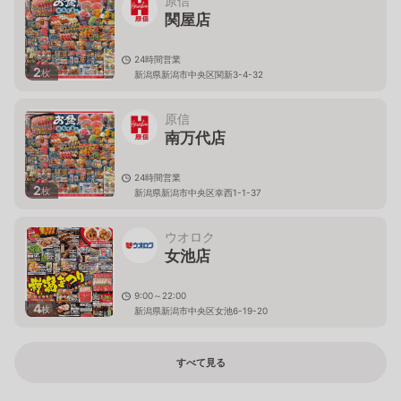
原信
関屋店
24時間営業
2
枚
新潟県新潟市中央区関新3-4-32
原信
南万代店
24時間営業
2
枚
新潟県新潟市中央区幸西1-1-37
ウオロク
女池店
9:00～22:00
4
枚
新潟県新潟市中央区女池6-19-20
すべて見る