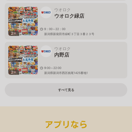
ウオロク
ウオロク緑店
9：00～22：00
2
枚
新潟県新発田市緑町３丁目３番２３号
ウオロク
内野店
9:00～22:00
2
枚
新潟県新潟市西区槙尾1425番地1
すべて見る