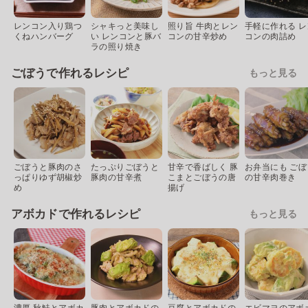
レンコン入り鶏つ
シャキっと美味し
照り旨 牛肉とレン
手軽に作れる レ
くねハンバーグ
い レンコンと豚バ
コンの甘辛炒め
コンの肉詰め
ラの照り焼き
ごぼうで作れるレシピ
もっと見る
ごぼうと豚肉のさ
たっぷりごぼうと
甘辛で香ばしく 豚
お弁当にも ごぼ
っぱりゆず胡椒炒
豚肉の甘辛煮
こまとごぼうの唐
の甘辛肉巻き
め
揚げ
アボカドで作れるレシピ
もっと見る
濃厚 秋鮭とアボカ
豚肉とアボカドの
豆腐とアボカドの
エビマヨのアボ