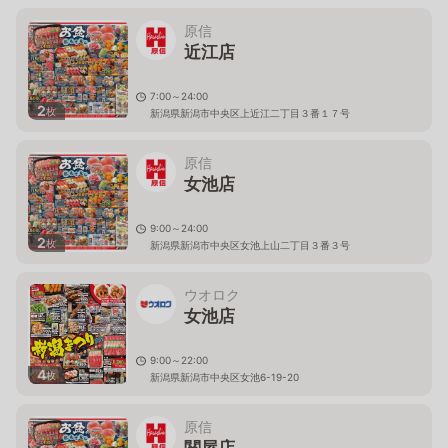
原信
近江店
7:00～24:00
2
枚
新潟県新潟市中央区上近江二丁目３番１７号
原信
女池店
9:00～24:00
2
枚
新潟県新潟市中央区女池上山二丁目３番３号
ウオロク
女池店
9:00～22:00
4
枚
新潟県新潟市中央区女池6-19-20
原信