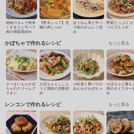
焼肉のタレで簡単
【野永シェフ】究
ほうれん草と牛バ
野菜たっぷり が
くずきりと牛バラ
極の肉じゃが
ラ肉のオムレツ包
つりプルコギ
肉の韓国風炒め
み
かぼちゃで作れるレシピ
もっと見る
さつまいもとかぼ
かぼちゃとししと
小松菜と豚バラの
かぼちゃと豚も
ちゃのクリームグ
うと鶏肉の甘酢炒
あんかけかぼちゃ
肉のオイスター
ラタン
め
め
レンコンで作れるレシピ
もっと見る