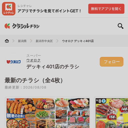
新潟県
新潟市中央区
ウオロク デッキィ401店
スーパー
ウオロク
フォロー
デッキィ401店のチラシ
最新のチラシ（全4枚）
最終更新：2026/08/08