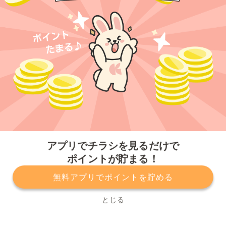
今すぐアプリをダウンロードする
アプリでチラシを見るだけで
ポイントが貯まる！
無料アプリでポイントを貯める
プライバシーポリシー
利用規約
運営会社
サービスに関してのお問い合わせ
チラシ掲載をお考えの方
とじる
Copyright© Kurashiru, Inc. All Rights Reserved.