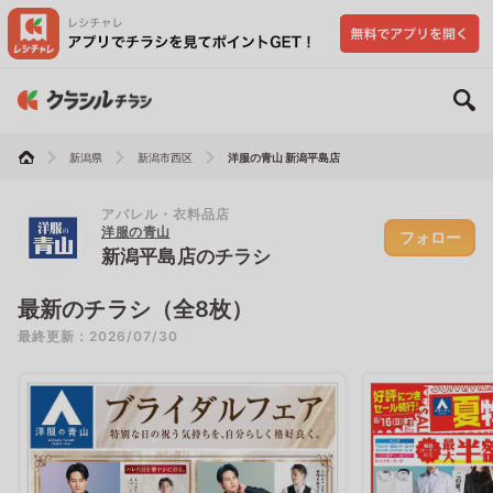
新潟県
新潟市西区
洋服の青山 新潟平島店
アパレル・衣料品店
洋服の青山
フォロー
新潟平島店のチラシ
最新のチラシ（全8枚）
最終更新：2026/07/30