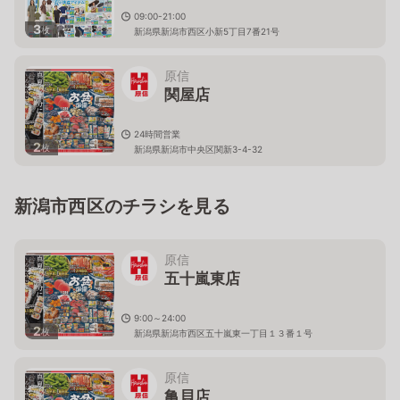
09:00-21:00
3
枚
新潟県新潟市西区小新5丁目7番21号
原信
関屋店
24時間営業
2
枚
新潟県新潟市中央区関新3-4-32
新潟市西区のチラシを見る
原信
五十嵐東店
9:00～24:00
2
枚
新潟県新潟市西区五十嵐東一丁目１３番１号
原信
亀貝店