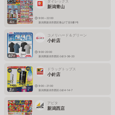
ダイレックス
新潟青山
9:00～22:00
4
枚
新潟県新潟市西区青山1丁目5番1号
コメリハード＆グリーン
小針店
9:00-20:00
47
枚
新潟県新潟市西区小針3-36-20
ドラッグトップス
小針店
9:00～21:00
7
枚
新潟県新潟市西区小針4-14-7
アピタ
新潟西店