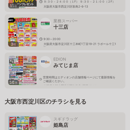
９:３０－２４:００（１F） ９:３０－２１:００（２F）
11
枚
大阪府大阪市西淀川区歌島2-6-13
業務スーパー
十三店
9:30～20:00
3
大阪府大阪市淀川区十三本町1丁目19-21 ラポール十三1
枚
階
EDION
みてじま店
営業時間はエディオンの店舗情報ページにて最新情報を
ご確認ください。
56
枚
大阪府大阪市西淀川区御幣島1丁目19-14
大阪市西淀川区のチラシを見る
スギドラッグ
姫島店