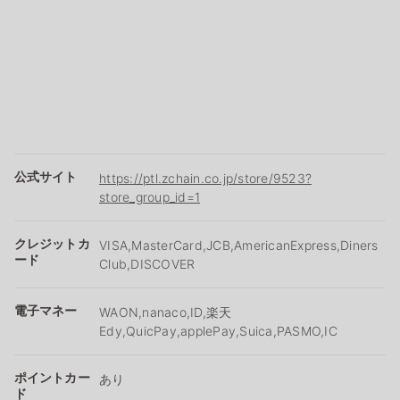
公式サイト
https://ptl.zchain.co.jp/store/9523?
store_group_id=1
クレジットカ
VISA,MasterCard,JCB,AmericanExpress,Diners
ード
Club,DISCOVER
電子マネー
WAON,nanaco,ID,楽天
Edy,QuicPay,applePay,Suica,PASMO,IC
ポイントカー
あり
ド