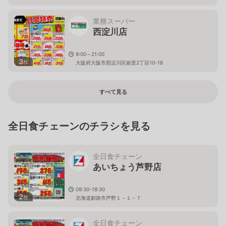
業務スーパー
西淀川店
9:00～21:00
3
枚
大阪府大阪市西淀川区姫里2丁目10-18
すべて見る
全日食チェーンのチラシを見る
全日食チェーン
あいちょう芦野店
09:30-18:30
2
枚
北海道釧路市芦野１－１－７
全日食チェーン