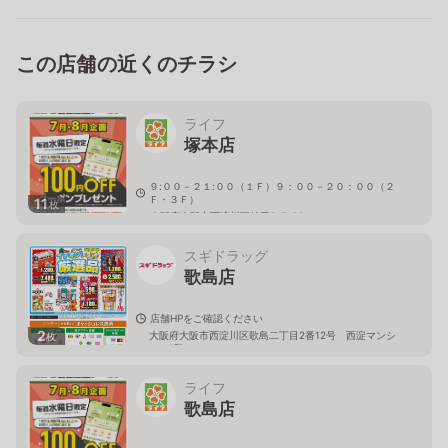
この店舗の近くのチラシ
ライフ
塚本店
９:００－２１:００（１Ｆ）９：００－２０：００（２
Ｆ・３Ｆ）
11
枚
大阪府大阪市西淀川区柏里2-7-32
スギドラッグ
歌島店
店舗HPをご確認ください
2
大阪府大阪市西淀川区歌島二丁目2番12号 西淀マンシ
枚
ョン1階
ライフ
歌島店