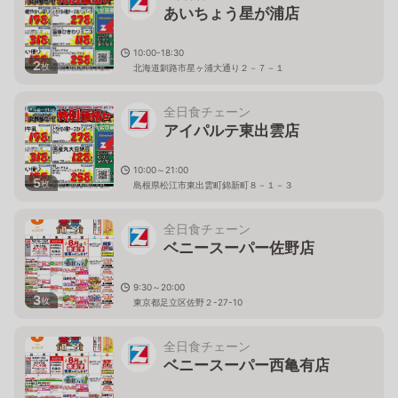
あいちょう星が浦店
10:00-18:30
2
枚
北海道釧路市星ヶ浦大通り２－７－１
全日食チェーン
アイパルテ東出雲店
10:00～21:00
5
枚
島根県松江市東出雲町錦新町８－１－３
全日食チェーン
ベニースーパー佐野店
9:30～20:00
3
枚
東京都足立区佐野２-27-10
全日食チェーン
ベニースーパー西亀有店