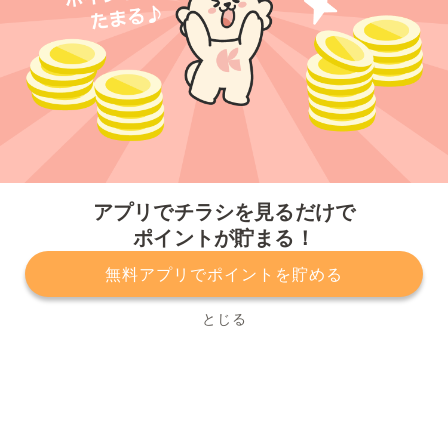
今すぐアプリをダウンロードする
アプリでチラシを見るだけで
ポイントが貯まる！
無料アプリでポイントを貯める
プライバシーポリシー
利用規約
運営会社
サービスに関してのお問い合わせ
チラシ掲載をお考えの方
とじる
Copyright© Kurashiru, Inc. All Rights Reserved.