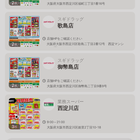
2
枚
大阪府大阪市西淀川区福町三丁目1番16号
スギドラッグ
歌島店
店舗HPをご確認ください
2
大阪府大阪市西淀川区歌島二丁目2番12号 西淀マンシ
枚
ョン1階
スギドラッグ
御幣島店
店舗HPをご確認ください
2
枚
大阪府大阪市西淀川区御幣島二丁目9番9号
業務スーパー
西淀川店
9:00～21:00
3
枚
大阪府大阪市西淀川区姫里2丁目10-18