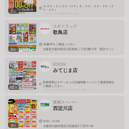
９:００－２１:００（１Ｆ）９：００－２０：００（２
Ｆ・３Ｆ）
7
枚
大阪府大阪市西淀川区柏里2-7-32
スギドラッグ
歌島店
店舗HPをご確認ください
2
大阪府大阪市西淀川区歌島二丁目2番12号 西淀マンシ
枚
ョン1階
EDION
みてじま店
営業時間はエディオンの店舗情報ページにて最新情報を
ご確認ください。
46
枚
大阪府大阪市西淀川区御幣島1丁目19-14
業務スーパー
西淀川店
9:00～21:00
3
枚
大阪府大阪市西淀川区姫里2丁目10-18