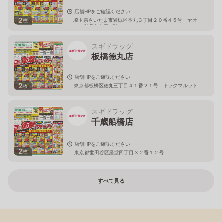
店舗HPをご確認ください
2
埼玉県さいたま市岩槻区本丸３丁目２０番４５号 ヤオ
枚
コー岩槻本丸店２階
スギドラッグ
板橋徳丸店
店舗HPをご確認ください
2
東京都板橋区徳丸三丁目４１番２１号 トックマルット
枚
１階
スギドラッグ
千歳船橋店
店舗HPをご確認ください
2
枚
東京都世田谷区経堂四丁目３２番１２号
すべて見る