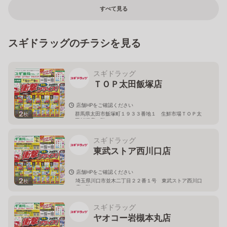
すべて見る
スギドラッグのチラシを見る
スギドラッグ
ＴＯＰ太田飯塚店
店舗HPをご確認ください
2
群馬県太田市飯塚町１９３３番地１ 生鮮市場ＴＯＰ太
枚
田飯塚店１階
スギドラッグ
東武ストア西川口店
店舗HPをご確認ください
2
埼玉県川口市並木二丁目２２番１号 東武ストア西川口
枚
店２階
スギドラッグ
ヤオコー岩槻本丸店