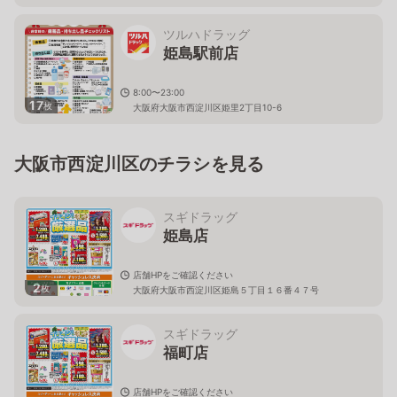
ツルハドラッグ
姫島駅前店
8:00〜23:00
17
枚
大阪府大阪市西淀川区姫里2丁目10-6
大阪市西淀川区のチラシを見る
スギドラッグ
姫島店
店舗HPをご確認ください
2
枚
大阪府大阪市西淀川区姫島５丁目１６番４７号
スギドラッグ
福町店
店舗HPをご確認ください