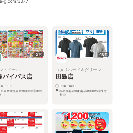
uha-g.com/3377
2
46
枚
枚
ン・ドール
コメリハード＆グリーン
島バイパス店
田島店
00-21:00
9:00-20:00
島県南会津郡南会津町田島字田島
福島県南会津郡南会津町田島字東荒
5−1
井19-1