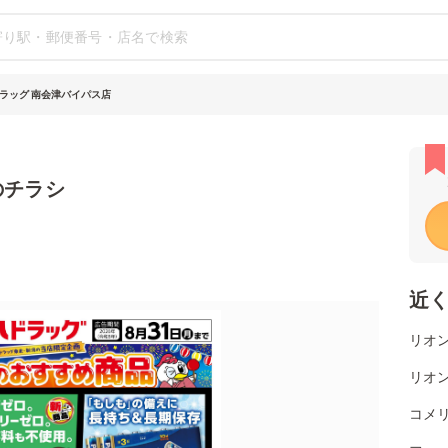
ラッグ 南会津バイパス店
のチラシ
近
リオ
リオ
コメ