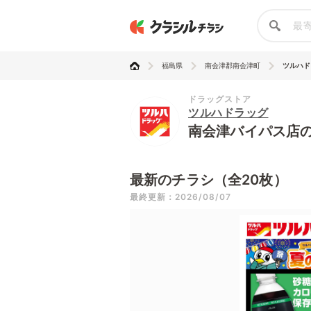
福島県
南会津郡南会津町
ツルハド
ドラッグストア
ツルハドラッグ
南会津バイパス店
最新のチラシ（全20枚）
最終更新：2026/08/07