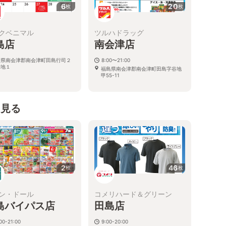
6
20
枚
枚
クベニマル
ツルハドラッグ
島店
南会津店
島県南会津郡南会津町田島行司２
8:00〜21:00
番地１
福島県南会津郡南会津町田島字谷地
甲55-11
を見る
2
46
枚
枚
ン・ドール
コメリハード＆グリーン
島バイパス店
田島店
00-21:00
9:00-20:00