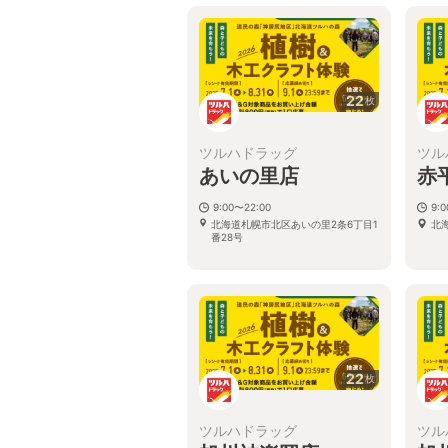
22
枚
ツルハドラッグ
ツル
あいの里店
赤
9:00〜22:00
9:
北海道札幌市北区あいの里2条6丁目1
北
番28号
22
枚
ツルハドラッグ
ツル