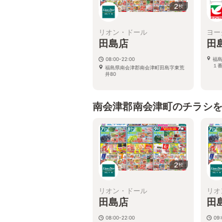
2
枚
リオン・ドール
ヨー
田島店
田
08:00-22:00
福
１
福島県南会津郡南会津町田島字東荒
井80
南会津郡南会津町のチラシ
2
枚
リオン・ドール
リオ
田島店
田
08:00-22:00
09: