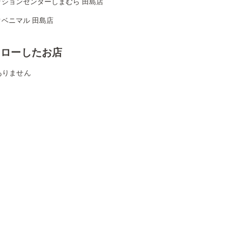
ッションセンターしまむら 田島店
クベニマル 田島店
ォローしたお店
ありません