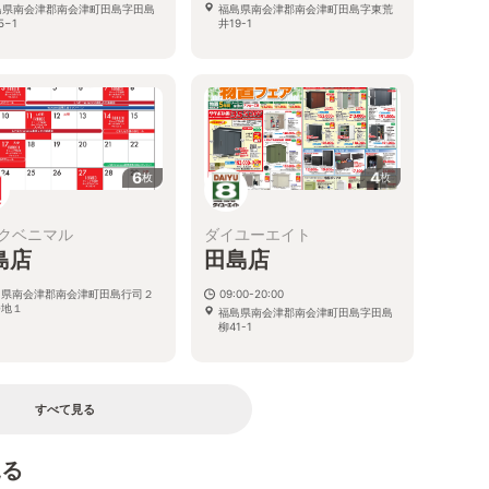
島県南会津郡南会津町田島字田島
福島県南会津郡南会津町田島字東荒
5−1
井19-1
6
4
枚
枚
クベニマル
ダイユーエイト
島店
田島店
島県南会津郡南会津町田島行司２
09:00-20:00
番地１
福島県南会津郡南会津町田島字田島
柳41-1
すべて見る
見る