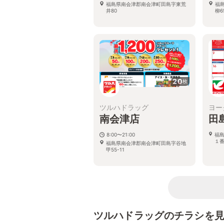
福島県南会津郡南会津町田島字東荒
福
井80
柳6
20
枚
ツルハドラッグ
ヨー
南会津店
田
8:00〜21:00
福
１
福島県南会津郡南会津町田島字谷地
甲55-11
ツルハドラッグのチラシを