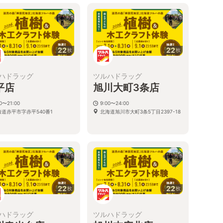
22
22
枚
枚
ハドラッグ
ツルハドラッグ
平店
旭川大町3条店
00〜21:00
9:00〜24:00
海道赤平市字赤平540番1
北海道旭川市大町3条5丁目2397-18
22
22
枚
枚
ハドラッグ
ツルハドラッグ