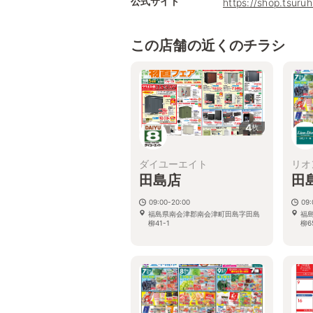
公式サイト
https://shop.tsur
この店舗の近くのチラシ
4
枚
ダイユーエイト
リオ
田島店
田
09:00-20:00
09:
福島県南会津郡南会津町田島字田島
福
柳41-1
柳6