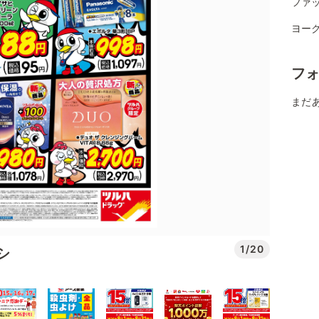
ファ
ヨー
フ
まだ
1/20
シ