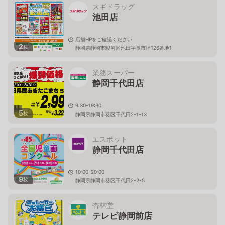
スギドラッグ
池田店
店舗HPをご確認ください
2
枚
静岡県静岡市駿河区池田字長市坪126番地1
業務スーパー
静岡千代田店
9:30-19:30
5
枚
静岡県静岡市葵区千代田2-1-13
エスポット
静岡千代田店
10:00-20:00
9
枚
静岡県静岡市葵区千代田2-2-5
杏林堂
テレビ静岡前店