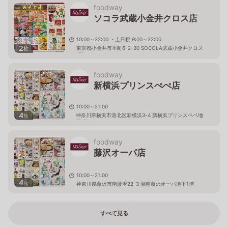
foodway
ソコラ武蔵小金井クロス店
10:00～22:00 ・土日祝 9:00～22:00
2
東京都小金井市本町6-2-30 SOCOLA武蔵小金井クロス
枚
1階
foodway
新横浜プリンスぺぺ店
10:00～21:00
4
神奈川県横浜市港北区新横浜3-4 新横浜プリンスペペ地
枚
下1階
foodway
藤沢オーパ店
10:00～21:00
4
枚
神奈川県藤沢市南藤沢22-3 湘南藤沢オーパ地下1階
すべて見る