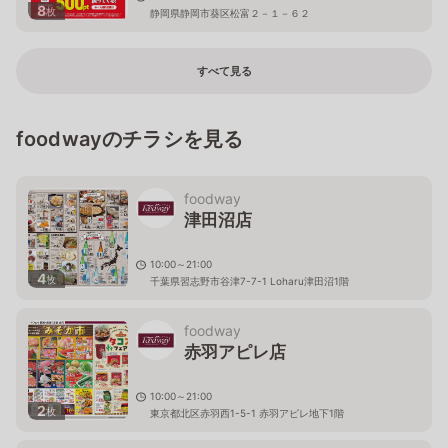
8
枚
静岡県静岡市葵区松富２－１－６２
すべて見る
foodwayのチラシを見る
foodway
津田沼店
10:00～21:00
4
枚
千葉県習志野市谷津7-7-1 Loharu津田沼1階
foodway
赤羽アピレ店
10:00～21:00
2
枚
東京都北区赤羽西1-5-1 赤羽アピレ地下1階