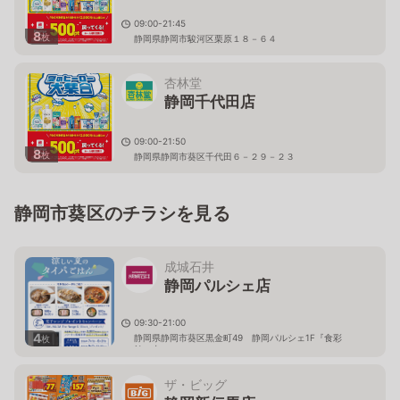
09:00-21:45
8
枚
静岡県静岡市駿河区栗原１８－６４
杏林堂
静岡千代田店
09:00-21:50
8
枚
静岡県静岡市葵区千代田６－２９－２３
静岡市葵区のチラシを見る
成城石井
静岡パルシェ店
09:30-21:00
4
静岡県静岡市葵区黒金町49 静岡パルシェ1F『食彩
枚
館』内
ザ・ビッグ