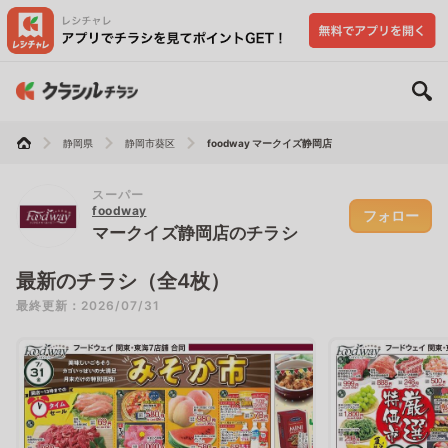
静岡県
静岡市葵区
foodway マークイズ静岡店
スーパー
foodway
フォロー
マークイズ静岡店のチラシ
最新のチラシ（全4枚）
最終更新：2026/07/31