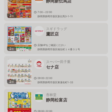
静岡新伝馬店
7:00～22:00
2
枚
静岡県静岡市葵区新伝馬3-1-11
スギドラッグ
鷹匠店
店舗HPをご確認ください
2
枚
静岡県静岡市葵区相生町１４番３１号
スーパー田子重
セナ店
09:00-22:00
2
枚
静岡県静岡市葵区東瀬名町1-33
杏林堂
静岡松富店
09:00-22:00