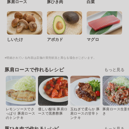
豚肩ロース
豚ひき肉
白菜
しいたけ
アボカド
マグロ
※明細されている内容は店舗の実売状況と異なる場合がございます。
豚肩ロースで作れるレシピ
もっと見る
レモンソースでさ
優しい酸味 豚肩ロ
玉ねぎで柔らか 豚
豚肩ロース生姜
っぱり 豚肩ロース
ースで黒酢酢豚
肩ロースの甘辛ト
き
のトンテキ
ンテキ
豚ひき肉で作れるレシピ
もっと見る