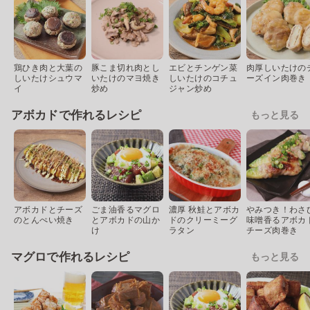
鶏ひき肉と大葉の
豚こま切れ肉とし
エビとチンゲン菜
肉厚しいたけの
しいたけシュウマ
いたけのマヨ焼き
しいたけのコチュ
ーズイン肉巻き
イ
炒め
ジャン炒め
アボカドで作れるレシピ
もっと見る
アボカドとチーズ
ごま油香るマグロ
濃厚 秋鮭とアボカ
やみつき！わさ
のとんぺい焼き
とアボカドの山か
ドのクリーミーグ
味噌香るアボカ
け
ラタン
チーズ肉巻き
マグロで作れるレシピ
もっと見る