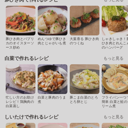
豚ひき肉とパプリ
めんつゆで豚ひき
大葉香る 豚ひき肉
しゃきしゃき！
カのオイスターソ
肉とじゃがいも煮
のつくね
ひき肉とれんこ
ース炒め
のハンバーグ
白菜で作れるレシピ
もっと見る
忙しい方のお助け
白菜と豚肉のうま
豚こま白菜のとろ
フライパン一つ
レシピ！鶏胸肉の
煮
とろ卵とじ
簡単 白菜と鮭の
白菜蒸し
リーム煮
しいたけで作れるレシピ
もっと見る