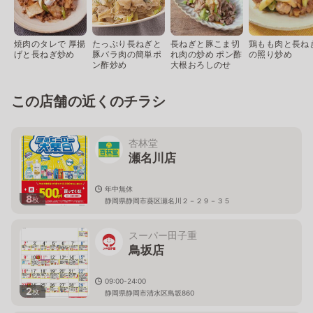
焼肉のタレで 厚揚
たっぷり長ねぎと
長ねぎと豚こま切
鶏もも肉と長ね
げと長ねぎ炒め
豚バラ肉の簡単ポ
れ肉の炒め ポン酢
の照り炒め
ン酢炒め
大根おろしのせ
この店舗の近くのチラシ
杏林堂
瀬名川店
年中無休
8
枚
静岡県静岡市葵区瀬名川２－２９－３５
スーパー田子重
鳥坂店
09:00-24:00
2
枚
静岡県静岡市清水区鳥坂860