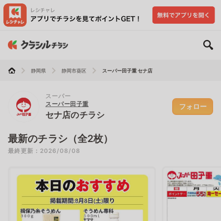
静岡県
静岡市葵区
スーパー田子重 セナ店
スーパー
スーパー田子重
フォロー
セナ店のチラシ
最新のチラシ（全2枚）
最終更新：2026/08/08