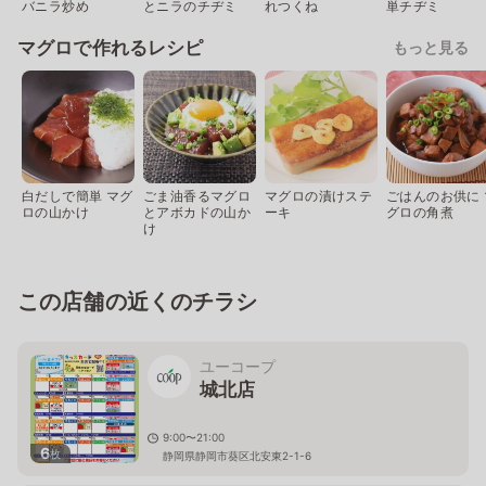
バニラ炒め
とニラのチヂミ
れつくね
単チヂミ
マグロで作れるレシピ
もっと見る
白だしで簡単 マグ
ごま油香るマグロ
マグロの漬けステ
ごはんのお供に 
ロの山かけ
とアボカドの山か
ーキ
グロの角煮
け
この店舗の近くのチラシ
ユーコープ
城北店
9:00〜21:00
6
枚
静岡県静岡市葵区北安東2-1-6