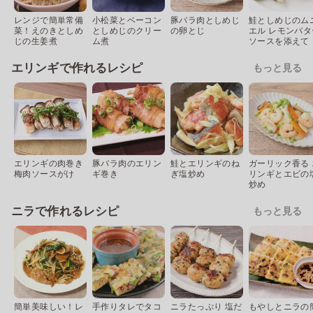
レンジで簡単常備
小松菜とベーコン
豚バラ肉としめじ
鮭としめじのム
菜！えのきとしめ
としめじのクリー
の卵とじ
エル レモンバタ
じの生姜煮
ム煮
ソースを添えて
エリンギで作れるレシピ
もっと見る
エリンギの肉巻き
豚バラ肉のエリン
鮭とエリンギのね
ガーリック香る 
梅肉ソースがけ
ギ巻き
ぎ塩炒め
リンギとエビの
炒め
ニラで作れるレシピ
もっと見る
簡単美味しい！レ
手作りタレでタコ
ニラたっぷり 塩だ
もやしとニラの