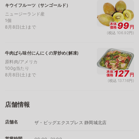
キウイフルーツ（サンゴールド）
ニュージーランド産
1個
99
本体
8月8日(土)まで
円
価格
(税込 106.92円)
牛肉ばら味付にんにくの芽炒め(解凍)
原料肉/アメリカ
100g当たり
127
本体
8月8日(土)まで
円
価格
(税込 137.16円)
店舗情報
店舗名
ザ・ビッグエクスプレス 静岡城北店
営業時間