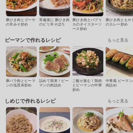
豚ひき肉とゴーヤ
常備菜に 豚ひき肉
豚ひき肉とパプリ
豚ひき肉ともや
の辛みそ炒め
のピリ辛そぼろ
カのオイスターソ
のカレー炒め
ース炒め
ピーマンで作れるレシピ
もっと見る
豚バラ肉とピーマ
詰めて簡単！ピー
ご飯が進む！鶏肉
中華風 ピーマン
ンの塩昆布炒め
マンの肉詰め
とピーマンの中華
肉詰め
炒め
しめじで作れるレシピ
もっと見る