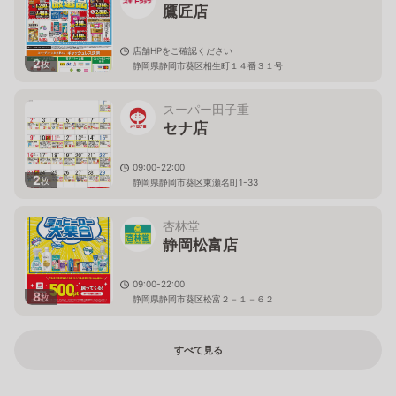
鷹匠店
店舗HPをご確認ください
2
枚
静岡県静岡市葵区相生町１４番３１号
スーパー田子重
セナ店
09:00-22:00
2
枚
静岡県静岡市葵区東瀬名町1-33
杏林堂
静岡松富店
09:00-22:00
8
枚
静岡県静岡市葵区松富２－１－６２
すべて見る