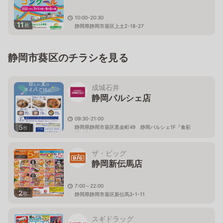
10:00-20:30
11
枚
静岡県静岡市葵区上土2-18-27
静岡市葵区のチラシを見る
成城石井
静岡パルシェ店
09:30-21:00
5
静岡県静岡市葵区黒金町49 静岡パルシェ1F『食彩
枚
館』内
ザ・ビッグ
静岡新伝馬店
7:00～22:00
2
枚
静岡県静岡市葵区新伝馬3-1-11
スギドラッグ