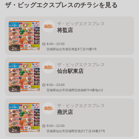
ザ・ビッグエクスプレスのチラシを見る
ザ・ビッグエクスプレス
将監店
8:00～22:00
2
枚
宮城県仙台市泉区将監8丁目10番1号
ザ・ビッグエクスプレス
仙台駅東店
8:00～23:00
2
枚
宮城県仙台市宮城野区鉄砲町中4番地の2
ザ・ビッグエクスプレス
燕沢店
9:00～22:00
2
枚
宮城県仙台市宮城野区燕沢1丁目28番27号