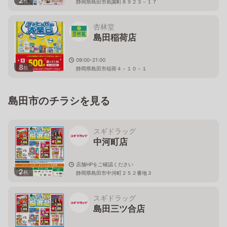
2
枚
静岡県島田市祇園町８９２３－１７
杏林堂
島田稲荷店
09:00-21:00
8
枚
静岡県島田市稲荷４－１０－１
島田市のチラシを見る
スギドラッグ
中河町店
店舗HPをご確認ください
2
枚
静岡県島田市中河町２５２番地３
スギドラッグ
島田三ツ合店