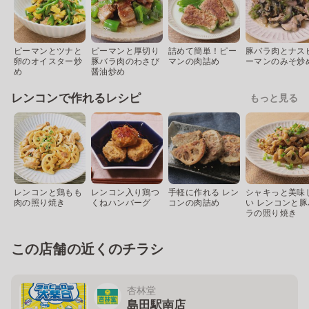
ピーマンとツナと
ピーマンと厚切り
詰めて簡単！ピー
豚バラ肉とナス
卵のオイスター炒
豚バラ肉のわさび
マンの肉詰め
ーマンのみそ炒
め
醤油炒め
レンコンで作れるレシピ
もっと見る
レンコンと鶏もも
レンコン入り鶏つ
手軽に作れる レン
シャキっと美味
肉の照り焼き
くねハンバーグ
コンの肉詰め
い レンコンと豚
ラの照り焼き
この店舗の近くのチラシ
杏林堂
島田駅南店