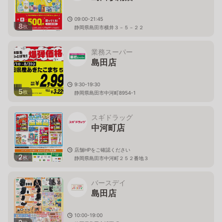
09:00-21:45
8
枚
静岡県島田市横井３－５－２２
業務スーパー
島田店
9:30-19:30
5
枚
静岡県島田市中河町8954-1
スギドラッグ
中河町店
店舗HPをご確認ください
2
枚
静岡県島田市中河町２５２番地３
バースデイ
島田店
10:00-19:00