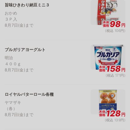
旨味ひきわり納豆ミニ３
おかめ
３Ｐ入
98
本体
8月7日(金)まで
円
価格
(税込 106円)
ブルガリアヨーグルト
明治
４００ｇ
158
本体
8月7日(金)まで
円
価格
(税込 171円)
ロイヤルバターロール各種
ヤマザキ
（各）
128
本体
8月7日(金)まで
円
価格
(税込 139円)