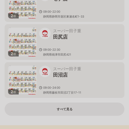
09:00-22:00
2
枚
静岡県静岡市葵区東瀬名町1-33
スーパー田子重
田尻店
09:00-22:30
2
枚
静岡県焼津市田尻421
スーパー田子重
田沼店
09:00-24:00
2
枚
静岡県藤枝市田沼2丁目17-11
すべて見る