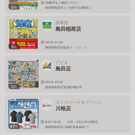
店舗HPをご確認ください
2
枚
静岡県島田市三ツ合町1152番地１
杏林堂
島田稲荷店
09:00-21:00
8
枚
静岡県島田市稲荷４－１０－１
アピタ
島田店
09:00-21:00
2
枚
静岡県島田市宝来町8番2号
コメリハード＆グリーン
川根店
9:00-19:30 10月～3月は19:00閉店
47
枚
静岡県島田市川根町身成4697-1