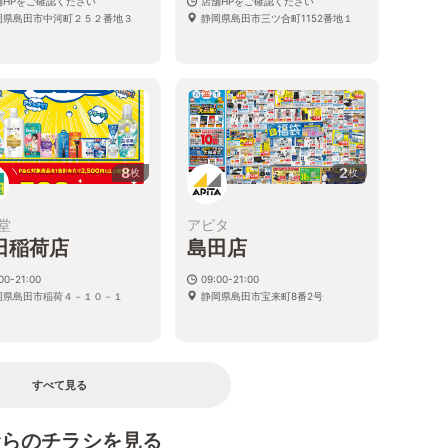
舗HPをご確認ください
店舗HPをご確認ください
岡県島田市中河町２５２番地３
静岡県島田市三ツ合町1152番地１
8
2
枚
枚
堂
アピタ
田稲荷店
島田店
00-21:00
09:00-21:00
岡県島田市稲荷４－１０－１
静岡県島田市宝来町8番2号
すべて見る
むらのチラシを見る