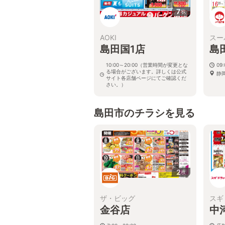
7
枚
AOKI
スー
島田国1店
島
10:00～20:00（営業時間が変更とな
09:
る場合がございます。詳しくは公式
静岡
サイト各店舗ページにてご確認くだ
さい。）
静岡県島田市御仮屋町8877-1
島田市のチラシを見る
2
枚
ザ・ビッグ
スギ
金谷店
中