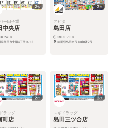
2
2
枚
枚
パー田子重
アピタ
田中央店
島田店
00-24:00
09:00-21:00
県島田市中溝4丁目14-12
静岡県島田市宝来町8番2号
2
2
枚
枚
ドラッグ
スギドラッグ
河町店
島田三ツ合店