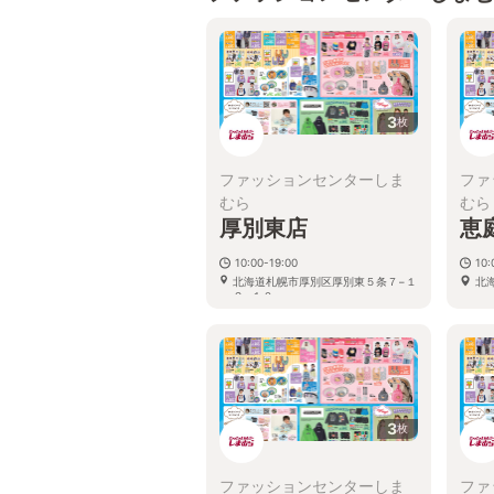
3
枚
ファッションセンターしま
ファ
むら
むら
厚別東店
恵
10:00-19:00
10:
北海道札幌市厚別区厚別東５条７−１
北
２−１０
3
枚
ファッションセンターしま
ファ