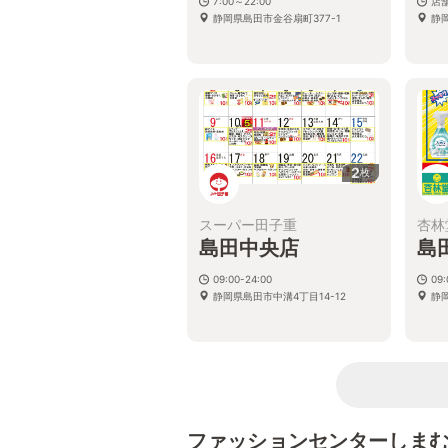
7:00～22:00
店
静岡県島田市金谷扇町377-1
静
2
枚
スーパー田子重
杏林
島田中央店
島
09:00-24:00
09:
静岡県島田市中溝4丁目14-12
静
ファッションセンターしま