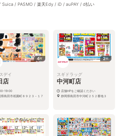
/ Suica / PASMO / 楽天Edy / iD / auPAY / d払い
4
2
枚
枚
スデイ
スギドラッグ
田店
中河町店
00-19:00
店舗HPをご確認ください
岡県島田市祇園町８９２３－１７
静岡県島田市中河町２５２番地３