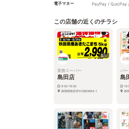
電子マネー
PayPay / QuicPay 
この店舗の近くのチラシ
5
枚
業務スーパー
バー
島田店
島
9:30-19:30
10:
静岡県島田市中河町8954-1
静