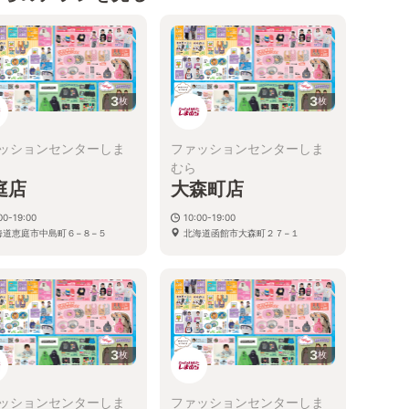
3
3
枚
枚
ッションセンターしま
ファッションセンターしま
むら
庭店
大森町店
00-19:00
10:00-19:00
海道恵庭市中島町６−８−５
北海道函館市大森町２７−１
3
3
枚
枚
ッションセンターしま
ファッションセンターしま