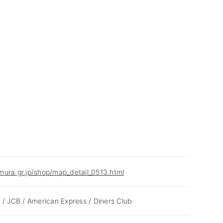
ura.gr.jp/shop/map_detail_0513.html
 / JCB / American Express / Diners Club