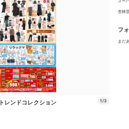
スー
杏林堂
フ
まだ
1/3
先取りトレンドコレクション