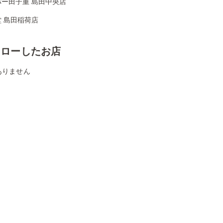
パー田子重 島田中央店
 島田稲荷店
ォローしたお店
ありません