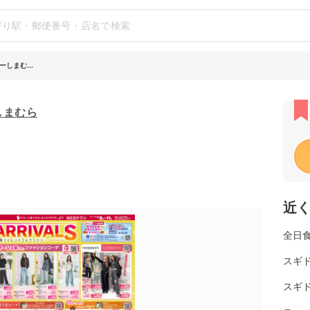
しまむ...
しまむら
近
全日
スギ
スギ