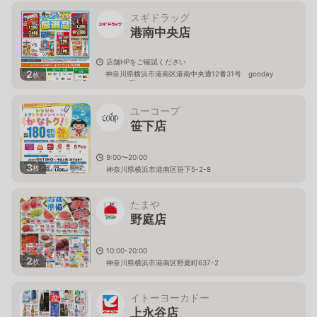
スギドラッグ
港南中央店
店舗HPをご確認ください
2
神奈川県横浜市港南区港南中央通12番31号 gooday
枚
place 1階
ユーコープ
笹下店
9:00〜20:00
3
枚
神奈川県横浜市港南区笹下5-2-8
たまや
野庭店
10:00-20:00
2
枚
神奈川県横浜市港南区野庭町637-2
イトーヨーカドー
上永谷店