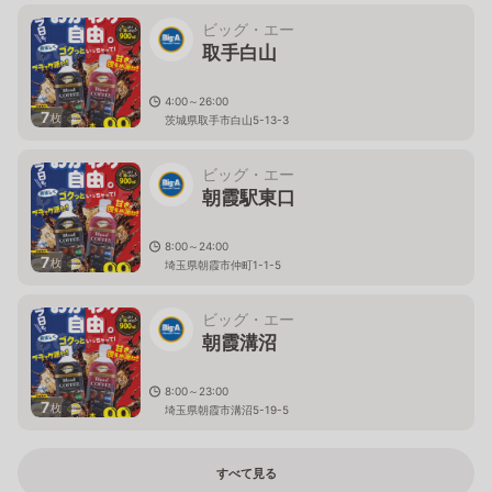
ビッグ・エー
取手白山
4:00～26:00
7
枚
茨城県取手市白山5-13-3
ビッグ・エー
朝霞駅東口
8:00～24:00
7
枚
埼玉県朝霞市仲町1-1-5
ビッグ・エー
朝霞溝沼
8:00～23:00
7
枚
埼玉県朝霞市溝沼5-19-5
すべて見る