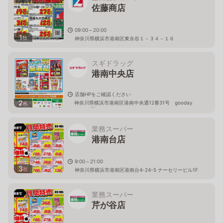
佐藤商店
09:00～20:00
1
枚
神奈川県横浜市港南区東永谷１－３４－１６
スギドラッグ
港南中央店
店舗HPをご確認ください
2
神奈川県横浜市港南区港南中央通12番31号 gooday
枚
place 1階
業務スーパー
港南台店
9:00～21:00
3
枚
神奈川県横浜市港南区港南台4-24-5 ナーセリービル1F
業務スーパー
芹が谷店