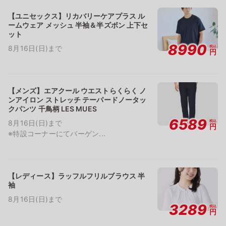
【ユニセックス】リカバリーケアプラス ル
ームウェア メッシュ 半袖＆半ズボン 上下セ
ット
8990
税込
8月16日(日)まで
円
【メンズ】エアクール ウエストらくらく ノ
ンアイロン ストレッチ テーパードノータッ
クパンツ 千鳥柄 LES MUES
6589
税込
8月16日(日)まで
円
※特設コーナーにてバーゲン...
【レディース】ラッフルフリルブラウス 半
袖
8月16日(日)まで
3289
税込
円