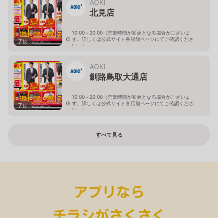
AOKI
北見店
10:00～20:00（営業時間が変更となる場合がございま
す。詳しくは公式サイト各店舗ページにてご確認くださ
7
枚
い。）
北海道北見市中央三輪2-403-2
AOKI
釧路鳥取大通店
10:00～20:00（営業時間が変更となる場合がございま
す。詳しくは公式サイト各店舗ページにてご確認くださ
7
枚
い。）
北海道釧路市鳥取大通2-6-13 アクロスプラザ鳥取大通
すべて見る