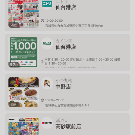
ニトリ
仙台港店
10:00-20:00
4
枚
宮城県仙台市宮城野区中野三丁目1番地の9
カインズ
仙台港店
本館:9:30～20:00 資材館:月～土曜日:7:00～20:00 日曜
日:9:30～20:00
57
枚
宮城県仙台市宮城野区中野三丁目5番地の6
かつ丸松
中野店
10:00～22:00
9
枚
宮城県仙台市宮城野区中野4-1-7
SEIYU
高砂駅前店