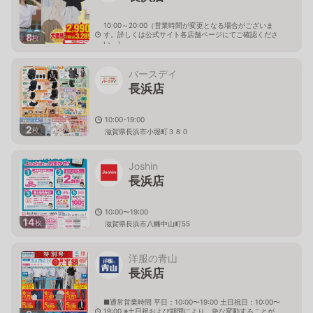
10:00～20:00（営業時間が変更となる場合がございま
す。詳しくは公式サイト各店舗ページにてご確認くださ
8
枚
い。）
滋賀県長浜市小堀町３９５ー１
バースデイ
長浜店
10:00-19:00
2
枚
滋賀県長浜市小堀町３８０
Joshin
長浜店
10:00〜19:00
14
枚
滋賀県長浜市八幡中山町55
洋服の青山
長浜店
■通常営業時間 平日：10:00〜19:00 土日祝日：10:00〜
19:00 ※土日祝および期間により、急な変動することが