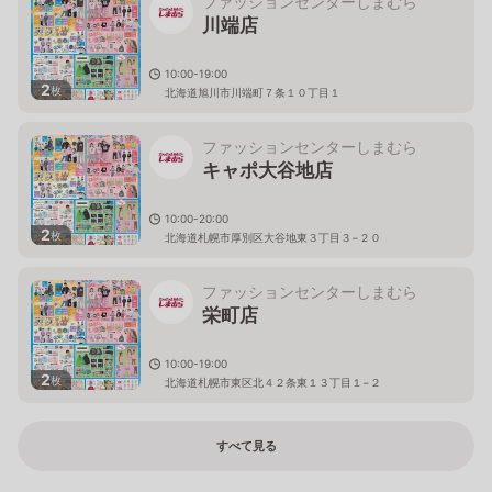
ファッションセンターしまむら
川端店
10:00-19:00
2
枚
北海道旭川市川端町７条１０丁目１
ファッションセンターしまむら
キャポ大谷地店
10:00-20:00
2
枚
北海道札幌市厚別区大谷地東３丁目３−２０
ファッションセンターしまむら
栄町店
10:00-19:00
2
枚
北海道札幌市東区北４２条東１３丁目１−２
すべて見る