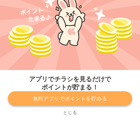
今すぐアプリをダウンロードする
アプリでチラシを見るだけで
ポイントが貯まる！
無料アプリでポイントを貯める
プライバシーポリシー
利用規約
運営会社
サービスに関してのお問い合わせ
チラシ掲載をお考えの方
とじる
Copyright© Kurashiru, Inc. All Rights Reserved.