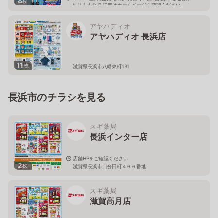
8
枚
ありますので 詳細はホームページを確認ください
滋賀県長浜市八幡中山町63番地
アヤハディオ
アヤハディオ 長浜店
11
枚
滋賀県長浜市八幡東町131
長浜市のチラシを見る
スギ薬局
長浜インター店
店舗HPをご確認ください
2
枚
滋賀県長浜市口分田町４６６番地
スギ薬局
滋賀高月店