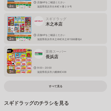
店舗HPをご確認ください
2
枚
滋賀県長浜市分木町４番２９号
スギドラッグ
木之本店
店舗HPをご確認ください
2
枚
滋賀県長浜市木之本町木之本1586番地4
業務スーパー
長浜店
9:00～20:00
3
枚
滋賀県長浜市八幡東町438
すべて見る
スギドラッグのチラシを見る