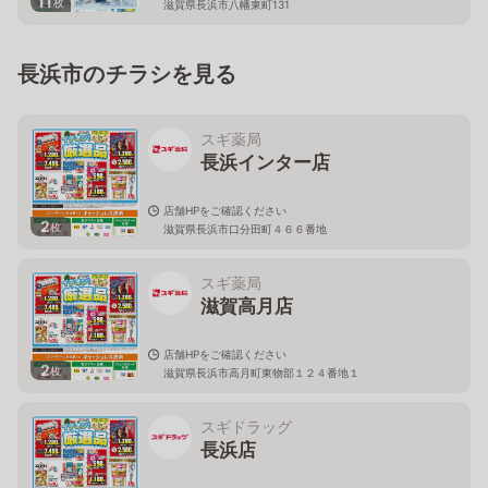
11
枚
滋賀県長浜市八幡東町131
長浜市のチラシを見る
スギ薬局
長浜インター店
店舗HPをご確認ください
2
枚
滋賀県長浜市口分田町４６６番地
スギ薬局
滋賀高月店
店舗HPをご確認ください
2
枚
滋賀県長浜市高月町東物部１２４番地１
スギドラッグ
長浜店