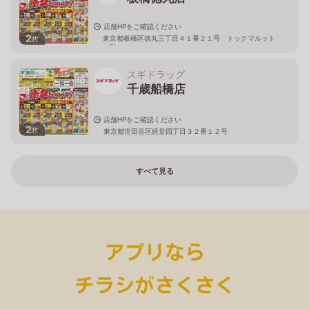
店舗HPをご確認ください
2
東京都板橋区徳丸三丁目４１番２１号 トックマルット
枚
１階
スギドラッグ
千歳船橋店
店舗HPをご確認ください
2
枚
東京都世田谷区経堂四丁目３２番１２号
すべて見る