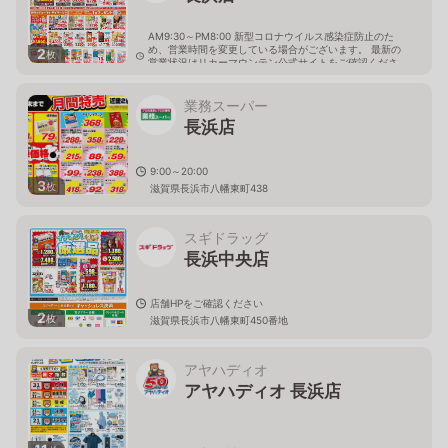
AM9:30～PM8:00 新型コロナウイルス感染症防止のた
め、営業時間を変更している場合がございます。 最新の
2
枚
営業状況はリカーマウンテン公式サイトをご確認くださ
い。
滋賀県長浜市八幡東町浅ノ本435-2
業務スーパー
長浜店
9:00～20:00
3
枚
滋賀県長浜市八幡東町438
スギドラッグ
長浜中央店
店舗HPをご確認ください
2
枚
滋賀県長浜市八幡東町450番地
アヤハディオ
アヤハディオ 長浜店