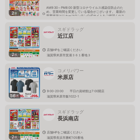
AM9:30～PM8:00 新型コロナウイルス感染症防止のた
め、営業時間を変更している場合がございます。 最新の
2
枚
営業状況はリカーマウンテン公式サイトをご確認くださ
い。
滋賀県米原市顔戸1392-1
スギドラッグ
近江店
店舗HPをご確認ください
2
枚
滋賀県米原市箕浦３６１番地３
コメリパワー
米原店
9:00-20:00 平日の資材館は7:00開店
56
枚
滋賀県米原市飯1022-1
スギドラッグ
長浜南店
店舗HPをご確認ください
2
枚
滋賀県長浜市勝町105番地