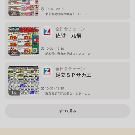
10:00～20:00
3
枚
東京都葛飾区西亀有１-１６-７
全日食チェーン
佐野 丸福
10:00～19:30
2
枚
栃木県佐野市赤見町３１２３－２
全日食チェーン
足立ＳＰサカエ
10:00～19:30
1
枚
東京都足立区綾瀬２－３９－１１
すべて見る