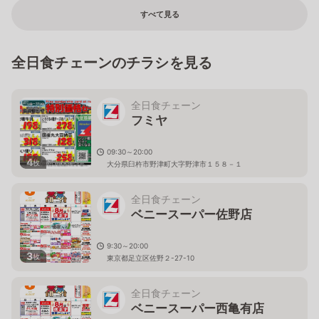
すべて見る
全日食チェーンのチラシを見る
全日食チェーン
フミヤ
09:30～20:00
4
枚
大分県臼杵市野津町大字野津市１５８－１
全日食チェーン
ベニースーパー佐野店
9:30～20:00
3
枚
東京都足立区佐野２-27-10
全日食チェーン
ベニースーパー西亀有店