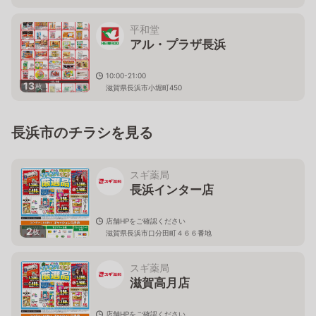
平和堂
アル・プラザ長浜
10:00-21:00
13
枚
滋賀県長浜市小堀町450
長浜市のチラシを見る
スギ薬局
長浜インター店
店舗HPをご確認ください
2
枚
滋賀県長浜市口分田町４６６番地
スギ薬局
滋賀高月店
店舗HPをご確認ください