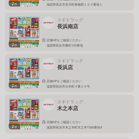
2
枚
滋賀県長浜市高月町東物部１２４番地１
スギドラッグ
長浜南店
店舗HPをご確認ください
2
枚
滋賀県長浜市勝町105番地
スギドラッグ
長浜店
店舗HPをご確認ください
2
枚
滋賀県長浜市分木町４番２９号
スギドラッグ
木之本店
店舗HPをご確認ください
2
枚
滋賀県長浜市木之本町木之本1586番地4