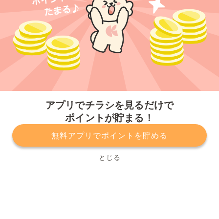
今すぐアプリをダウンロードする
アプリでチラシを見るだけで
ポイントが貯まる！
無料アプリでポイントを貯める
プライバシーポリシー
利用規約
運営会社
サービスに関してのお問い合わせ
チラシ掲載をお考えの方
とじる
Copyright© Kurashiru, Inc. All Rights Reserved.