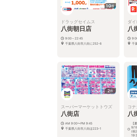
10
枚
ドラッグセイムス
ダイ
八街朝日店
八
9:00～22:45
9:0
千葉県八街市八街に252-6
千
2
枚
スーパーマーケットトウズ
コナ
八街店
八
AM 9:00〜PM 9:45
【夏
9/
千葉県八街市八街ほ223-1
(祝
19: