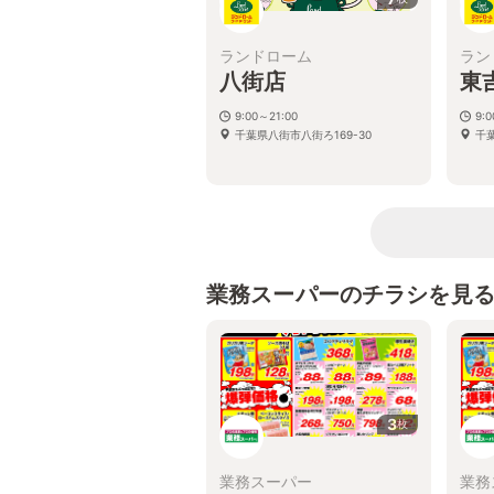
ランドローム
ラン
八街店
東
9:00～21:00
9:
千葉県八街市八街ろ169-30
千葉
業務スーパーのチラシを見
3
枚
業務スーパー
業務