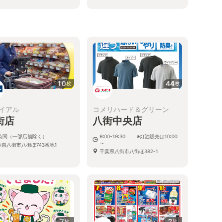
県八街市文違301-2902
10
44
枚
枚
イアル
コメリハード＆グリーン
街店
八街中央店
4時間（一部店舗除く）
9:00-19:30 ※灯油販売は10:00
～
葉県八街市八街ほ743番地1
千葉県八街市八街ほ382-1
7
2
枚
枚