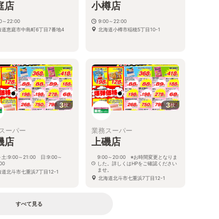
庭店
小樽店
00～22:00
9:00～22:00
海道恵庭市中島町6丁目7番地4
北海道小樽市稲穂5丁目10-1
3
3
枚
枚
スーパー
業務スーパー
磯店
上磯店
土:9:00～21:00 日:9:00～
9:00～20:00 ※お時間変更となりま
00
した。詳しくはHPをご確認ください
ませ。
海道北斗市七重浜7丁目12-1
北海道北斗市七重浜7丁目12-1
すべて見る