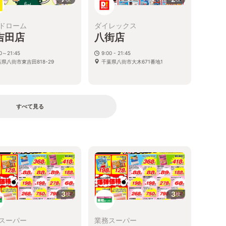
ドローム
ダイレックス
吉田店
八街店
00～21:45
9:00 - 21:45
県八街市東吉田818-29
千葉県八街市大木671番地1
すべて見る
る
3
3
枚
枚
スーパー
業務スーパー