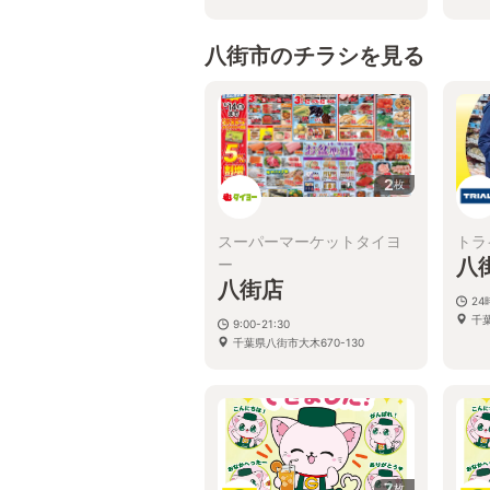
千葉
八街市のチラシを見る
2
枚
スーパーマーケットタイヨ
トラ
八
ー
八街店
2
千
9:00-21:30
千葉県八街市大木670-130
7
枚