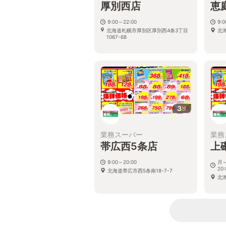
厚別西店
恵
9:00～22:00
9:
北海道札幌市厚別区厚別西4条3丁目
北
1067-68
3
枚
業務スーパー
業務
帯広西5条店
上
9:00～20:00
月～
20:
北海道帯広市西5条南18-7-7
北