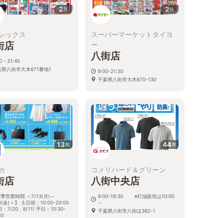
2
2
枚
枚
レックス
スーパーマーケットタイヨ
街店
ー
八街店
0 - 21:45
葉県八街市大木671番地1
9:00-21:30
千葉県八街市大木670-130
13
44
枚
枚
カ
コメリハード＆グリーン
街店
八街中央店
季営業時間 ＜7/13(月)～
9:00-19:30 ※灯油販売は10:00
18(金)＞】 土日祝：10:00-20:00
～
日：7/20、8/11) 平日：10:30-
千葉県八街市八街ほ382-1
30