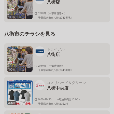
八街店
24時間（一部店舗除く）
10
枚
千葉県八街市八街ほ743番地1
八街市のチラシを見る
トライアル
八街店
24時間（一部店舗除く）
10
枚
千葉県八街市八街ほ743番地1
コメリハード＆グリーン
八街中央店
9:00-19:30 ※灯油販売は10:00～
44
枚
千葉県八街市八街ほ382-1