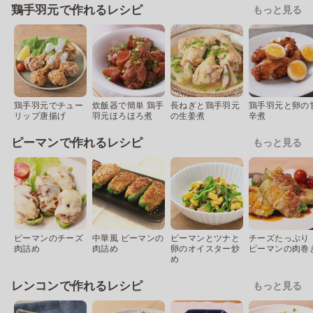
鶏手羽元で作れるレシピ
もっと見る
鶏手羽元でチュー
炊飯器で簡単 鶏手
長ねぎと鶏手羽元
鶏手羽元と卵の
リップ唐揚げ
羽元ほろほろ煮
の生姜煮
辛煮
ピーマンで作れるレシピ
もっと見る
ピーマンのチーズ
中華風 ピーマンの
ピーマンとツナと
チーズたっぷり
肉詰め
肉詰め
卵のオイスター炒
ピーマンの肉巻
め
レンコンで作れるレシピ
もっと見る