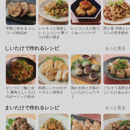
手軽に作れる レン
シャキっと美味し
レンコン入り鶏つ
照り旨 牛肉とレ
コンの肉詰め
い レンコンと豚バ
くねハンバーグ
コンの甘辛炒め
ラの照り焼き
しいたけで作れるレシピ
もっと見る
がっつりご飯に合
肉厚しいたけのチ
鶏ひき肉と大葉の
ごちそう高野豆
う 豚肉としいたけ
ーズイン肉巻き
しいたけシュウマ
しいたけあんか
のガーリック炒め
イ
まいたけで作れるレシピ
もっと見る