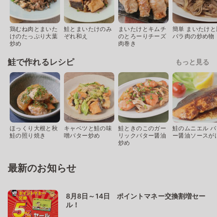
鶏むね肉とまいた
鮭とまいたけのみ
まいたけとキムチ
簡単 まいたけと
けのたっぷり大葉
ぞれ和え
のとろーりチーズ
バラ肉の炒め物
炒め
肉巻き
鮭で作れるレシピ
もっと見る
ほっくり大根と秋
キャベツと鮭の味
鮭ときのこのガー
鮭のムニエル バ
鮭の照り焼き
噌バター炒め
リックバター醤油
ー醤油ソースが
炒め
最新のお知らせ
8月8日～14日 ポイントマネー交換割増セー
ル！