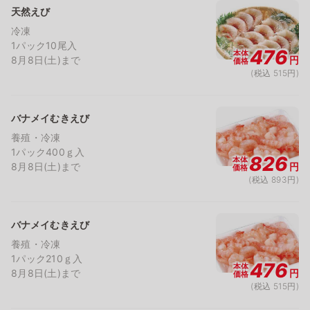
天然えび
冷凍
1パック10尾入
476
本体
8月8日(土)まで
円
価格
(税込 515円)
バナメイむきえび
養殖・冷凍
1パック400ｇ入
826
本体
8月8日(土)まで
円
価格
(税込 893円)
バナメイむきえび
養殖・冷凍
1パック210ｇ入
476
本体
8月8日(土)まで
円
価格
(税込 515円)