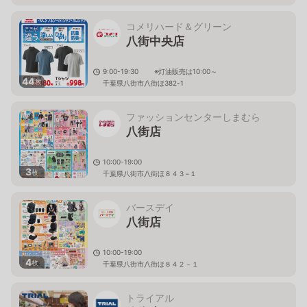
コメリハード＆グリーン
八街中央店
9:00-19:30 ※灯油販売は10:00～
44
枚
千葉県八街市八街ほ382-1
ファッションセンターしまむら
八街店
10:00-19:00
3
枚
千葉県八街市八街ほ８４３−１
バースデイ
八街店
10:00-19:00
4
枚
千葉県八街市八街ほ８４２－１
トライアル