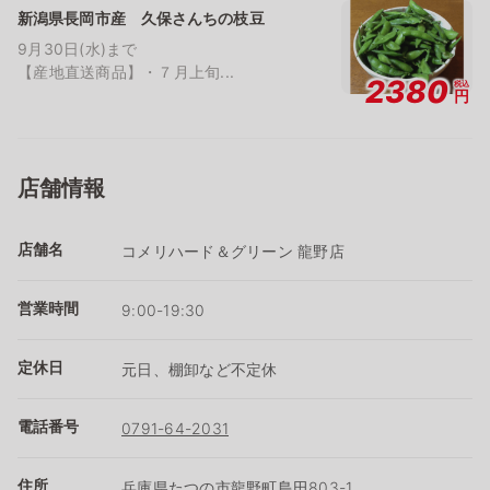
新潟県長岡市産 久保さんちの枝豆
9月30日(水)まで
【産地直送商品】・７月上旬...
2380
税込
円
店舗情報
店舗名
コメリハード＆グリーン 龍野店
営業時間
9:00-19:30
定休日
元日、棚卸など不定休
電話番号
0791-64-2031
住所
兵庫県たつの市龍野町島田803-1