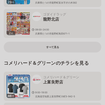
29
枚
兵庫県たつの市龍野町富永字才の木582
ゴダイドラッグ
龍野北店
09:00-24:00
2
枚
兵庫県たつの市龍野町島田671-1
すべて見る
コメリハード＆グリーンのチラシを見る
コメリハード＆グリーン
上富良野店
9:00-19:00
46
枚
北海道空知郡上富良野町大町5-942-5