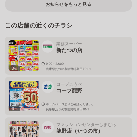
お知らせをもっと見る
この店舗の近くのチラシ
業務スーパー
新たつの店
9:00～22:00
3
枚
兵庫県たつの市龍野町島田721-1
コープこうべ
コープ龍野
ホームページよりご確認ください。
6
枚
兵庫県たつの市龍野町島田10-1
ファッションセンターしまむら
龍野店（たつの市）