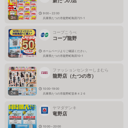
新たつの店
9:00～22:00
3
枚
兵庫県たつの市龍野町島田721-1
コープこうべ
コープ龍野
ホームページよりご確認ください。
6
枚
兵庫県たつの市龍野町島田10-1
ファッションセンターしまむら
龍野店（たつの市）
10:00-19:00
2
枚
兵庫県たつの市龍野町堂本４２６
ヤマダデンキ
竜野店
10:00～20:00