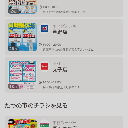
10:00-19:00
2
枚
兵庫県たつの市龍野町堂本４２６
ヤマダデンキ
竜野店
10:00～20:00
29
枚
兵庫県たつの市龍野町富永字才の木582
Joshin
太子店
10:00～19:00
18
枚
兵庫県揖保郡太子町鵤415-1
たつの市のチラシを見る
業務スーパー