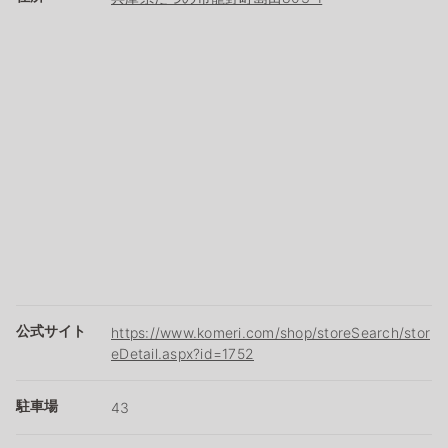
公式サイト
https://www.komeri.com/shop/storeSearch/stor
eDetail.aspx?id=1752
駐車場
43