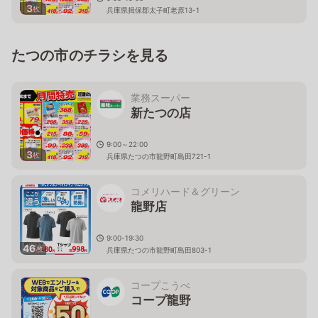
3
枚
兵庫県揖保郡太子町老原13-1
たつの市のチラシを見る
業務スーパー
新たつの店
9:00～22:00
3
枚
兵庫県たつの市龍野町島田721-1
コメリハード＆グリーン
龍野店
9:00-19:30
46
枚
兵庫県たつの市龍野町島田803-1
コープこうべ
コープ龍野