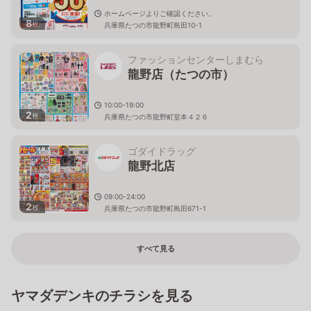
ホームページよりご確認ください。
8
枚
兵庫県たつの市龍野町島田10-1
ファッションセンターしまむら
龍野店（たつの市）
10:00-19:00
2
枚
兵庫県たつの市龍野町堂本４２６
ゴダイドラッグ
龍野北店
09:00-24:00
2
枚
兵庫県たつの市龍野町島田671-1
すべて見る
ヤマダデンキのチラシを見る