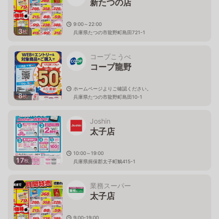
新たつの店
9:00～22:00
3
枚
兵庫県たつの市龍野町島田721-1
コープこうべ
コープ龍野
ホームページよりご確認ください。
8
枚
兵庫県たつの市龍野町島田10-1
Joshin
太子店
10:00～19:00
17
枚
兵庫県揖保郡太子町鵤415-1
業務スーパー
太子店
9:00-19:00