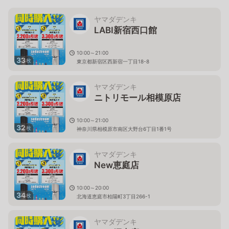
ヤマダデンキ
LABI新宿西口館
10:00～21:00
33
枚
東京都新宿区西新宿一丁目18-8
ヤマダデンキ
ニトリモール相模原店
10:00～21:00
32
枚
神奈川県相模原市南区大野台6丁目1番1号
ヤマダデンキ
New恵庭店
10:00～20:00
34
枚
北海道恵庭市柏陽町3丁目266-1
ヤマダデンキ