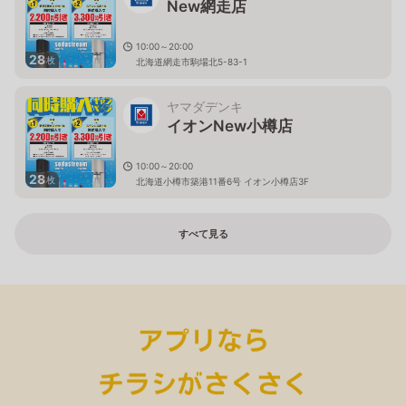
New網走店
10:00～20:00
28
枚
北海道網走市駒場北5-83-1
ヤマダデンキ
イオンNew小樽店
10:00～20:00
28
枚
北海道小樽市築港11番6号 イオン小樽店3F
すべて見る