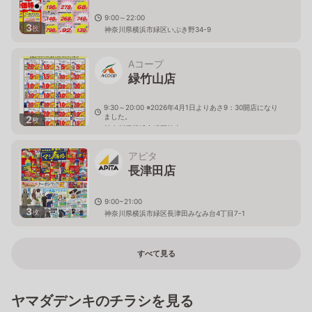
9:00～22:00
3
枚
神奈川県横浜市緑区いぶき野34-9
Aコープ
緑竹山店
9:30～20:00 ※2026年4月1日よりあさ9：30開店になり
ました。
2
枚
神奈川県横浜市緑区竹山３－１－７
アピタ
長津田店
9:00~21:00
3
枚
神奈川県横浜市緑区長津田みなみ台4丁目7-1
すべて見る
ヤマダデンキのチラシを見る