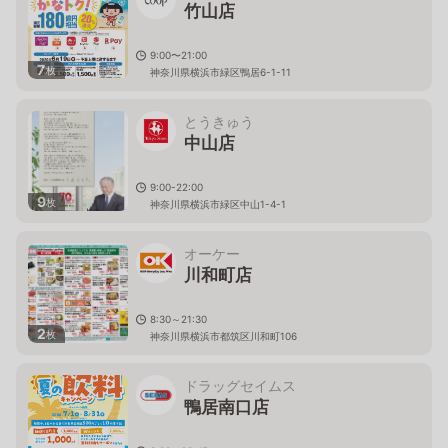
竹山店
9:00〜21:00
7
枚
神奈川県横浜市緑区鴨居6-1-11
とうきゅう
中山店
9:00-22:00
9
枚
神奈川県横浜市緑区中山1-4-1
オーケー
川和町店
8:30～21:30
2
枚
神奈川県横浜市都筑区川和町106
ドラッグセイムス
鴨居南口店