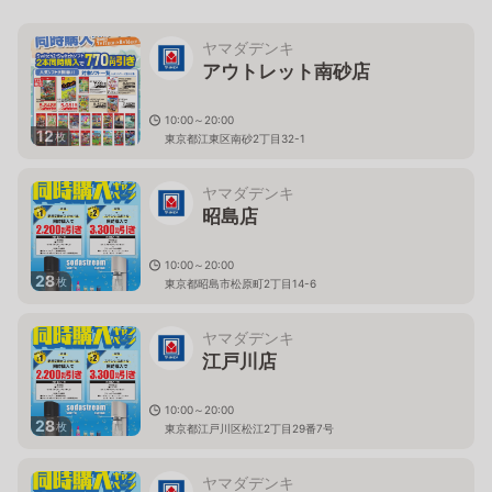
ヤマダデンキ
アウトレット南砂店
10:00～20:00
12
枚
東京都江東区南砂2丁目32-1
ヤマダデンキ
昭島店
10:00～20:00
28
枚
東京都昭島市松原町2丁目14-6
ヤマダデンキ
江戸川店
10:00～20:00
28
枚
東京都江戸川区松江2丁目29番7号
ヤマダデンキ