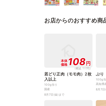
お店からのおすすめ商
108
本体
円
価格
(税込 117円)
若どり正肉（モモ肉）2枚
ぶり
入以上
100g
高知県
100g当り
国産
8月7日
8月7日(金)まで