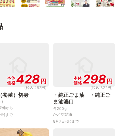
品
428
298
本体
本体
円
円
価格
価格
(税込 462円)
(税込 322円)
（養殖）切身
・純正ごま油 ・純正ご
ま油濃口
当り
産他から
各200g
かどや製油
(金)まで
8月7日(金)まで