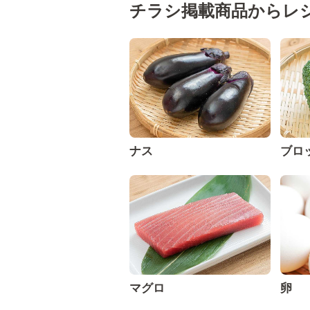
チラシ掲載商品からレ
ナス
ブロ
マグロ
卵