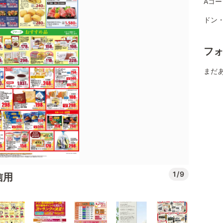
Aコー
ドン
フ
まだ
1/9
信用