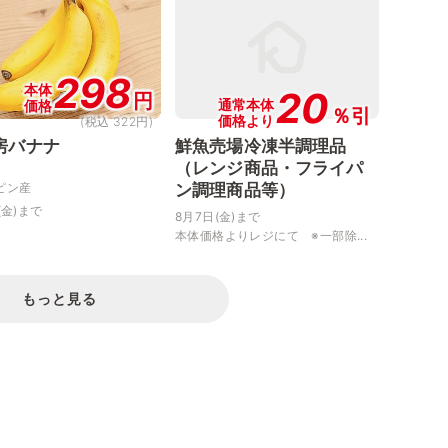
298
本体
20
円
通常本体
価格
％引
価格より
(税込 322円)
房バナナ
鮮魚売場冷凍半調理品
（レンジ商品・フライパ
ク
ピン産
ン調理商品等）
(金)まで
8月7日(金)まで
本体価格よりレジにて ※一部除...
もっと見る