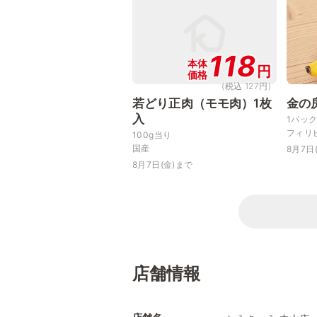
118
本体
円
価格
(税込 127円)
若どり正肉（モモ肉）1枚
金の
入
1パッ
フィリ
100g当り
国産
8月7日
8月7日(金)まで
店舗情報