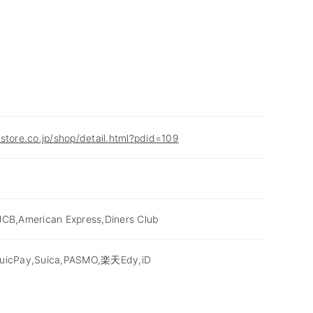
store.co.jp/shop/detail.html?pdid=109
JCB,American Express,Diners Club
icPay,Suica,PASMO,楽天Edy,iD