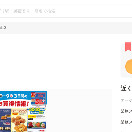
中山店
近
オーケ
業務ス
業務