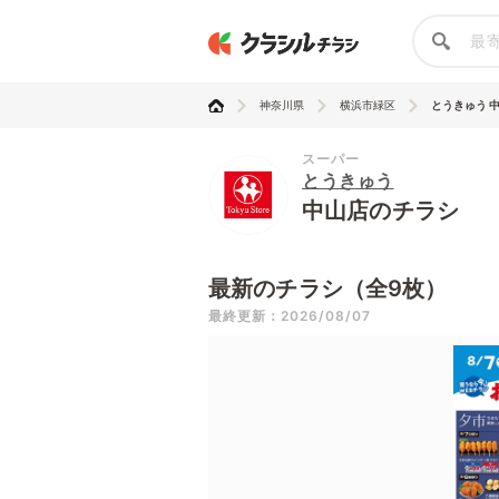
神奈川県
横浜市緑区
とうきゅう 
スーパー
とうきゅう
中山店のチラシ
最新のチラシ（全9枚）
最終更新：2026/08/07