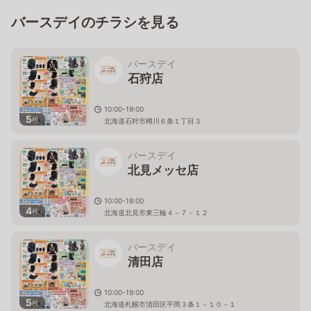
バースデイのチラシを見る
バースデイ
石狩店
10:00-19:00
5
枚
北海道石狩市樽川６条１丁目３
バースデイ
北見メッセ店
10:00-19:00
4
枚
北海道北見市東三輪４－７－１２
バースデイ
清田店
10:00-19:00
5
枚
北海道札幌市清田区平岡３条１－１０－１