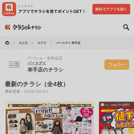
埼玉県
幸手市
バースデイ 幸手店
アパレル・衣料品店
バースデイ
フォロー
幸手店のチラシ
最新のチラシ（全4枚）
最終更新：2026/08/07