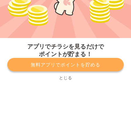
今すぐアプリをダウンロードする
アプリでチラシを見るだけで
ポイントが貯まる！
無料アプリでポイントを貯める
プライバシーポリシー
利用規約
運営会社
サービスに関してのお問い合わせ
チラシ掲載をお考えの方
とじる
Copyright© Kurashiru, Inc. All Rights Reserved.