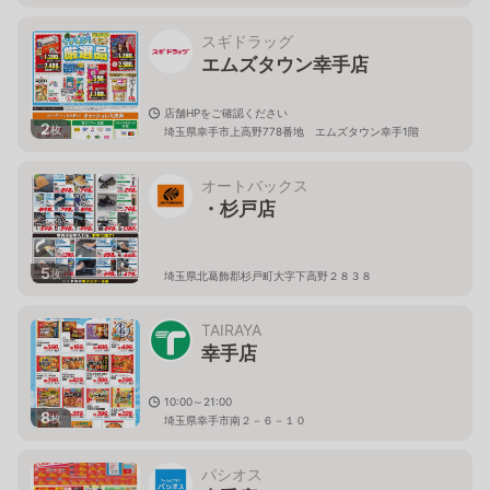
スギドラッグ
エムズタウン幸手店
店舗HPをご確認ください
2
枚
埼玉県幸手市上高野778番地 エムズタウン幸手1階
オートバックス
・杉戸店
5
枚
埼玉県北葛飾郡杉戸町大字下高野２８３８
TAIRAYA
幸手店
10:00～21:00
8
枚
埼玉県幸手市南２－６－１０
パシオス