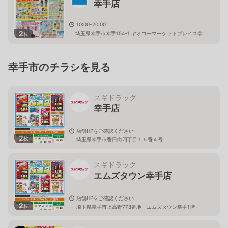
幸手店
10:00-20:00
2
埼玉県幸手市幸手154-1 ヤオコーマーケットプレイス幸
枚
手ＳＣ Ａ棟
幸手市のチラシを見る
スギドラッグ
幸手店
店舗HPをご確認ください
2
枚
埼玉県幸手市香日向四丁目１５番４号
スギドラッグ
エムズタウン幸手店
店舗HPをご確認ください
2
枚
埼玉県幸手市上高野778番地 エムズタウン幸手1階