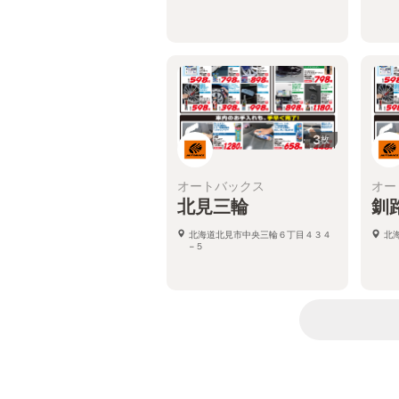
3
枚
オートバックス
オー
北見三輪
釧
北海道北見市中央三輪６丁目４３４
北
−５