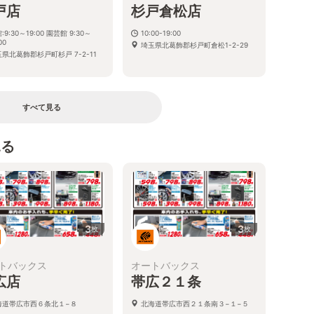
戸店
杉戸倉松店
:9:30～19:00 園芸館 9:30～
10:00-19:00
00
埼玉県北葛飾郡杉戸町倉松1-2-29
県北葛飾郡杉戸町杉戸 7-2-11
すべて見る
見る
3
3
枚
枚
トバックス
オートバックス
広店
帯広２１条
海道帯広市西６条北１−８
北海道帯広市西２１条南３−１−５