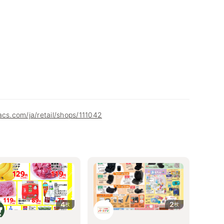
acs.com/ja/retail/shops/111042
4
2
枚
枚