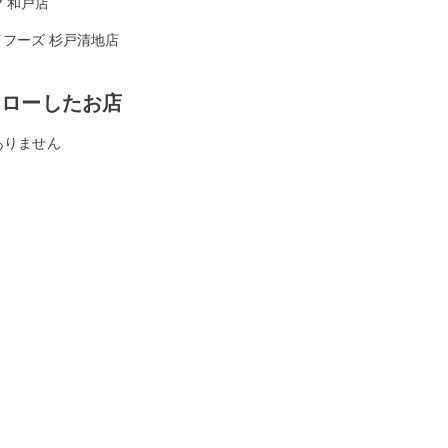
 和戸店
イフーズ 杉戸清地店
ォローしたお店
ありません