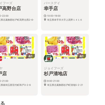
イフーズ
バースデイ
戸高野台店
幸手店
0-22:00
10:00-19:00
玉県北葛飾郡杉戸町高野台西2-6-
埼玉県幸手市大字上高野１４１６
4
4
枚
枚
ヤ
ジョイフーズ
戸店
杉戸清地店
0-21:00
9:00-21:00
玉県南埼玉郡宮代町和戸3-2-6
埼玉県北葛飾郡杉戸町清地5-2-21
見る