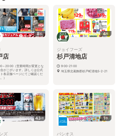
8
4
枚
枚
I
ジョイフーズ
戸店
杉戸清地店
:00～20:00（営業時間が変更とな
9:00-21:00
場合がございます。詳しくは公式
埼玉県北葛飾郡杉戸町清地5-2-21
イト各店舗ページにてご確認くだ
い。）
県北葛飾郡杉戸町杉戸1-13-10
43
1
枚
枚
ンズ
パシオス