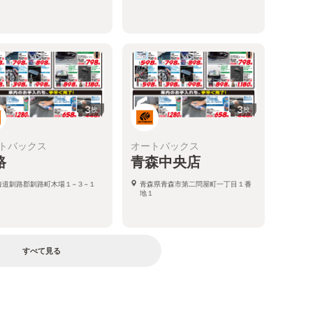
3
3
枚
枚
トバックス
オートバックス
路
青森中央店
海道釧路郡釧路町木場１−３−１
青森県青森市第二問屋町一丁目１番
地１
すべて見る