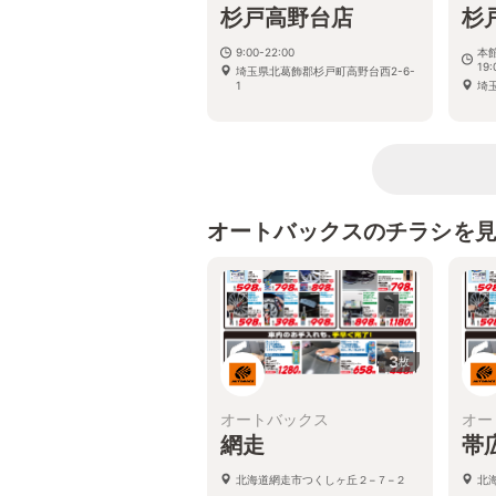
杉戸高野台店
杉
9:00-22:00
本館
19:
埼玉県北葛飾郡杉戸町高野台西2-6-
1
埼玉
オートバックスのチラシを
3
枚
オートバックス
オー
網走
帯
北海道網走市つくしヶ丘２−７−２
北