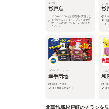
AOKI
ジョ
杉戸店
杉
10:00～20:00（営業時間が変更とな
9:0
る場合がございます。詳しくは公式
埼
サイト各店舗ページにてご確認くだ
1
さい。）
埼玉県北葛飾郡杉戸町杉戸1-13-10
7
枚
ビッグ・エー
マル
幸手団地
和
4:00～26:00
9:0
埼玉県幸手市栄3-1
埼
北葛飾郡杉戸町のチラシを