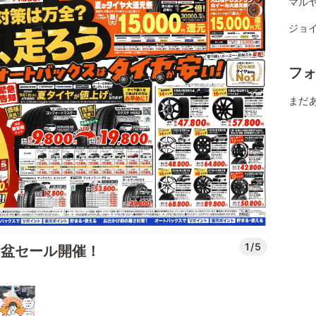
マルヤ
ジョ
フ
まだ
1/5
お盆セール開催！