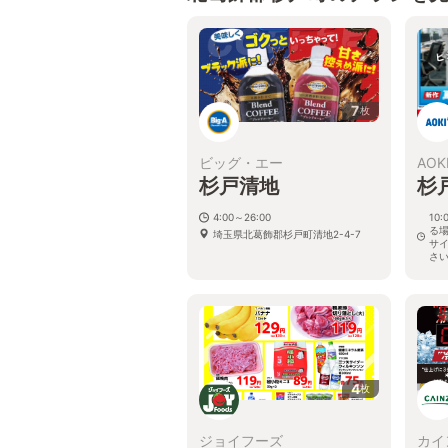
7
枚
ビッグ・エー
AOK
杉戸清地
杉
4:00～26:00
10
る
埼玉県北葛飾郡杉戸町清地2-4-7
サ
さ
埼玉
4
枚
ジョイフーズ
カイ