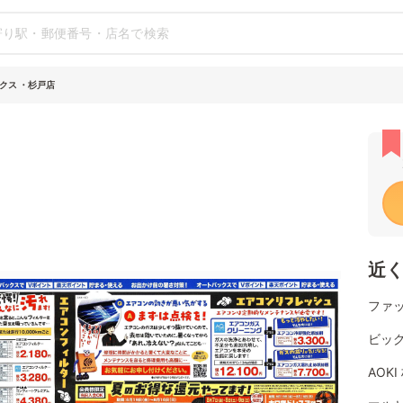
クス ・杉戸店
近
ファ
ビッ
AOK