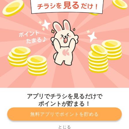
今すぐアプリをダウンロードする
アプリでチラシを見るだけで
ポイントが貯まる！
無料アプリでポイントを貯める
プライバシーポリシー
利用規約
運営会社
サービスに関してのお問い合わせ
チラシ掲載をお考えの方
とじる