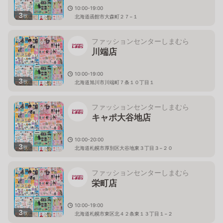
10:00-19:00
3
枚
北海道函館市大森町２７−１
ファッションセンターしまむら
川端店
10:00-19:00
3
枚
北海道旭川市川端町７条１０丁目１
ファッションセンターしまむら
キャポ大谷地店
10:00-20:00
3
枚
北海道札幌市厚別区大谷地東３丁目３−２０
ファッションセンターしまむら
栄町店
10:00-19:00
3
枚
北海道札幌市東区北４２条東１３丁目１−２