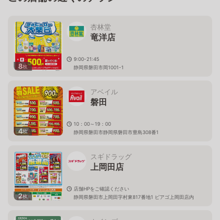
杏林堂
竜洋店
9:00-21:45
8
枚
静岡県磐田市岡1001-1
アベイル
磐田
10：00～19：00
4
枚
静岡県磐田市静岡県磐田市豊島308番1
スギドラッグ
上岡田店
店舗HPをご確認ください
2
枚
静岡県磐田市上岡田字村東817番地1 ピアゴ上岡田店内