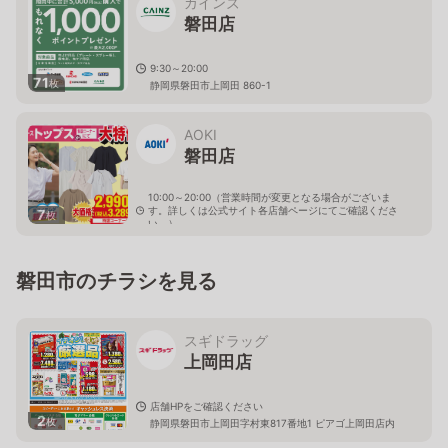
カインズ
磐田店
9:30～20:00
71
枚
静岡県磐田市上岡田 860-1
AOKI
磐田店
10:00～20:00（営業時間が変更となる場合がございま
す。詳しくは公式サイト各店舗ページにてご確認くださ
7
枚
い。）
静岡県磐田市上岡田字九反田1045-1
磐田市のチラシを見る
スギドラッグ
上岡田店
店舗HPをご確認ください
2
枚
静岡県磐田市上岡田字村東817番地1 ピアゴ上岡田店内