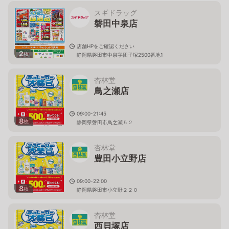
スギドラッグ
磐田中泉店
店舗HPをご確認ください
2
枚
静岡県磐田市中泉字団子塚2500番地1
杏林堂
鳥之瀬店
09:00-21:45
8
枚
静岡県磐田市鳥之瀬５２
杏林堂
豊田小立野店
09:00-22:00
8
枚
静岡県磐田市小立野２２０
杏林堂
西貝塚店