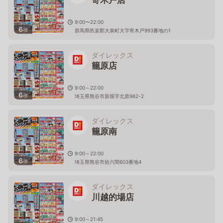
9:00〜22:00
6
枚
群馬県邑楽郡大泉町大字寄木戸993番地の1
ダイレックス
籠原店
9:00～22:00
6
枚
埼玉県熊谷市新堀字北原962-2
ダイレックス
籠原南
9:00～22:00
6
枚
埼玉県熊谷市拾六間603番地4
ダイレックス
川越的場店
9:00～21:45