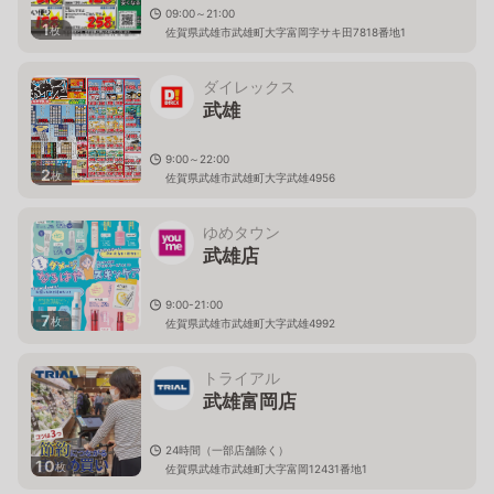
09:00～21:00
1
枚
佐賀県武雄市武雄町大字富岡字サキ田7818番地1
ダイレックス
武雄
9:00～22:00
2
枚
佐賀県武雄市武雄町大字武雄4956
ゆめタウン
武雄店
9:00-21:00
7
枚
佐賀県武雄市武雄町大字武雄4992
トライアル
武雄富岡店
24時間（一部店舗除く）
10
枚
佐賀県武雄市武雄町大字富岡12431番地1