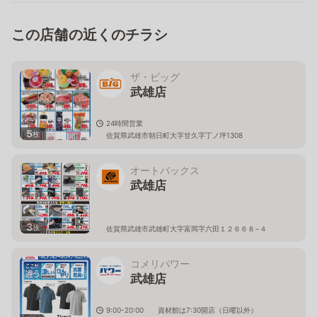
この店舗の近くのチラシ
ザ・ビッグ
武雄店
24時間営業
5
枚
佐賀県武雄市朝日町大字甘久字丁ノ坪1308
オートバックス
武雄店
3
枚
佐賀県武雄市武雄町大字富岡字六田１２６６８−４
コメリパワー
武雄店
9:00-20:00 資材館は7:30開店（日曜以外）