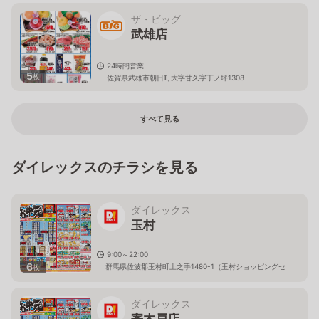
ザ・ビッグ
武雄店
24時間営業
5
枚
佐賀県武雄市朝日町大字甘久字丁ノ坪1308
すべて見る
ダイレックスのチラシを見る
ダイレックス
玉村
9:00～22:00
6
群馬県佐波郡玉村町上之手1480-1（玉村ショッピングセ
枚
ンター内）
ダイレックス
寄木戸店