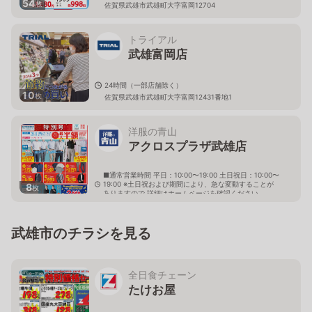
54
枚
佐賀県武雄市武雄町大字富岡12704
トライアル
武雄富岡店
24時間（一部店舗除く）
10
枚
佐賀県武雄市武雄町大字富岡12431番地1
洋服の青山
アクロスプラザ武雄店
■通常営業時間 平日：10:00〜19:00 土日祝日：10:00〜
19:00 ※土日祝および期間により、急な変動することが
8
枚
ありますので 詳細はホームページを確認ください
佐賀県武雄市武雄町大字富岡12511
武雄市のチラシを見る
全日食チェーン
たけお屋