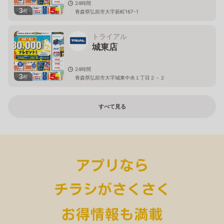
24時間
3
枚
青森県弘前市大字新町167-1
トライアル
城東店
24時間
3
枚
青森県弘前市大字城東中央１丁目２－２
すべて見る