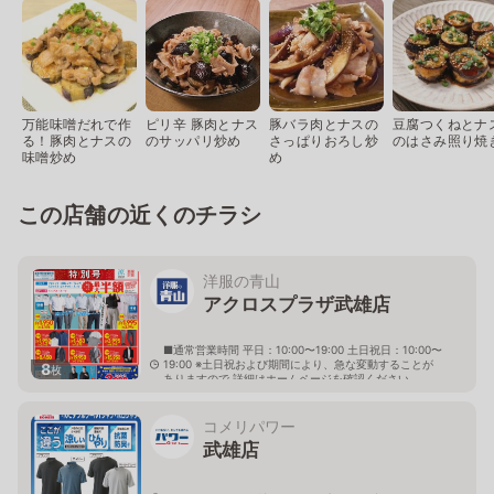
万能味噌だれで作
ピリ辛 豚肉とナス
豚バラ肉とナスの
豆腐つくねとナ
る！豚肉とナスの
のサッパリ炒め
さっぱりおろし炒
のはさみ照り焼
味噌炒め
め
この店舗の近くのチラシ
洋服の青山
アクロスプラザ武雄店
■通常営業時間 平日：10:00〜19:00 土日祝日：10:00〜
19:00 ※土日祝および期間により、急な変動することが
8
枚
ありますので 詳細はホームページを確認ください
佐賀県武雄市武雄町大字富岡12511
コメリパワー
武雄店