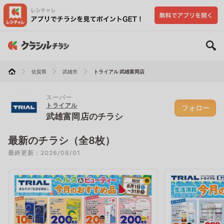
佐賀県
武雄市
トライアル 武雄富岡店
スーパー
トライアル
フォロー
武雄富岡店のチラシ
最新のチラシ（全8枚）
最終更新：2026/08/01