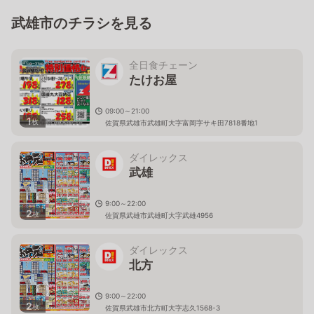
武雄市のチラシを見る
全日食チェーン
たけお屋
09:00～21:00
1
枚
佐賀県武雄市武雄町大字富岡字サキ田7818番地1
ダイレックス
武雄
9:00～22:00
2
枚
佐賀県武雄市武雄町大字武雄4956
ダイレックス
北方
9:00～22:00
2
枚
佐賀県武雄市北方町大字志久1568-3