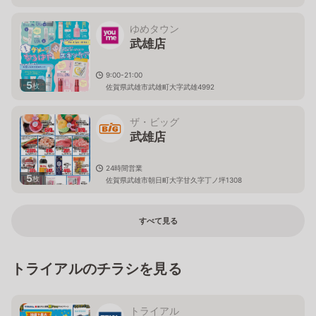
ゆめタウン
武雄店
9:00-21:00
5
枚
佐賀県武雄市武雄町大字武雄4992
ザ・ビッグ
武雄店
24時間営業
5
枚
佐賀県武雄市朝日町大字甘久字丁ノ坪1308
すべて見る
トライアルのチラシを見る
トライアル