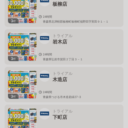
板柳店
24時間
3
枚
青森県北津軽郡板柳町板柳町福野田字実田９１－１
トライアル
岩木店
24時間
3
枚
青森県弘前市賀田２丁目３－１
トライアル
木造店
24時間
3
枚
青森県つがる市木造若緑27-3
トライアル
下町店