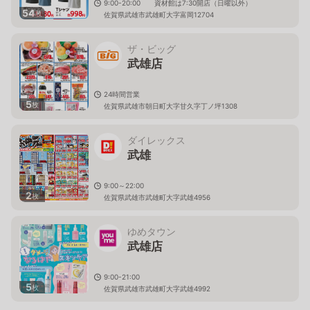
9:00-20:00 資材館は7:30開店（日曜以外）
54
枚
佐賀県武雄市武雄町大字富岡12704
ザ・ビッグ
武雄店
24時間営業
5
枚
佐賀県武雄市朝日町大字甘久字丁ノ坪1308
ダイレックス
武雄
9:00～22:00
2
枚
佐賀県武雄市武雄町大字武雄4956
ゆめタウン
武雄店
9:00-21:00
5
枚
佐賀県武雄市武雄町大字武雄4992