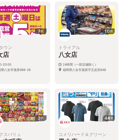
7
10
枚
枚
タウン
トライアル
女店
八女店
0-20:00
24時間（一部店舗除く）
県八女市蒲原988-28
福岡県八女市蒲原字五反田848
2
44
枚
枚
クスバリュ
コメリハード＆グリーン