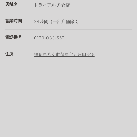
店舗名
トライアル 八女店
営業時間
24時間（一部店舗除く）
電話番号
0120-033-559
住所
福岡県八女市蒲原字五反田848