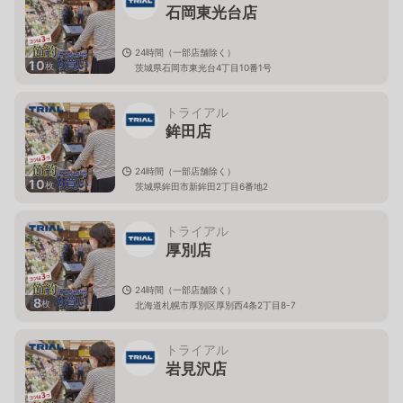
石岡東光台店
24時間（一部店舗除く）
10
枚
茨城県石岡市東光台4丁目10番1号
トライアル
鉾田店
24時間（一部店舗除く）
10
枚
茨城県鉾田市新鉾田2丁目6番地2
トライアル
厚別店
24時間（一部店舗除く）
8
枚
北海道札幌市厚別区厚別西4条2丁目8-7
トライアル
岩見沢店