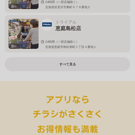
24時間（一部店舗除く）
8
枚
北海道岩見沢市東町６７８番地５
トライアル
恵庭島松店
24時間（一部店舗除く）
8
枚
北海道恵庭市島松寿町１丁目４番地１
すべて見る