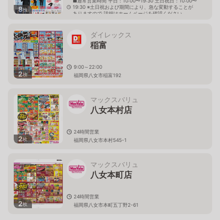
■通常営業時間 平日：10:00〜19:30 土日祝日：10:00〜
19:30 ※土日祝および期間により、急な変動することが
8
枚
ありますので 詳細はホームページを確認ください
福岡県八女市大字本村933番1
ダイレックス
稲富
9:00～22:00
2
枚
福岡県八女市稲富192
マックスバリュ
八女本村店
24時間営業
2
枚
福岡県八女市本村545-1
マックスバリュ
八女本町店
24時間営業
2
枚
福岡県八女市本町五丁野2-61