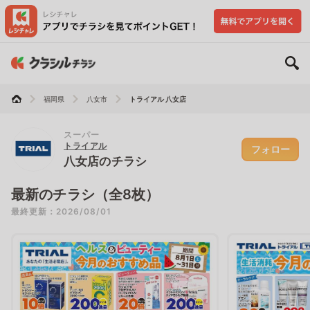
福岡県
八女市
トライアル 八女店
スーパー
トライアル
フォロー
八女店のチラシ
最新のチラシ（全8枚）
最終更新：2026/08/01