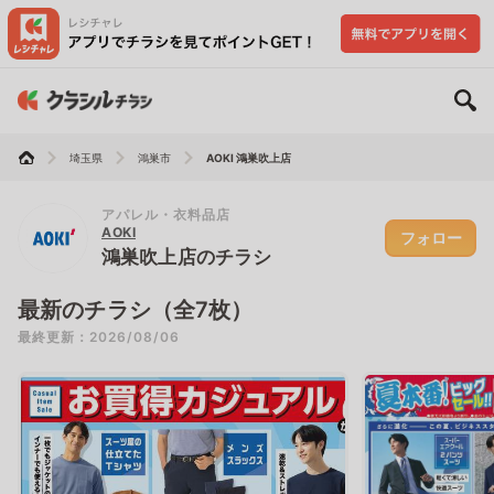
埼玉県
鴻巣市
AOKI 鴻巣吹上店
アパレル・衣料品店
AOKI
フォロー
鴻巣吹上店のチラシ
最新のチラシ（全7枚）
最終更新：2026/08/06