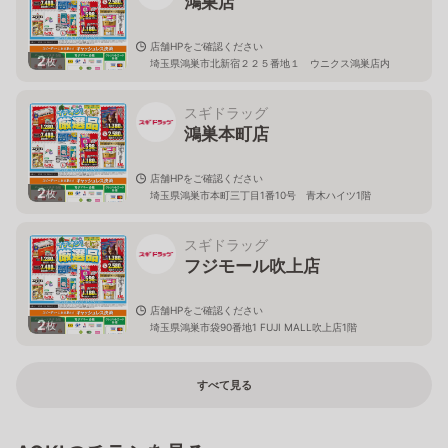
鴻巣店
店舗HPをご確認ください
2
枚
埼玉県鴻巣市北新宿２２５番地１ ウニクス鴻巣店内
スギドラッグ
鴻巣本町店
店舗HPをご確認ください
2
枚
埼玉県鴻巣市本町三丁目1番10号 青木ハイツ1階
スギドラッグ
フジモール吹上店
店舗HPをご確認ください
2
枚
埼玉県鴻巣市袋90番地1 FUJI MALL吹上店1階
すべて見る