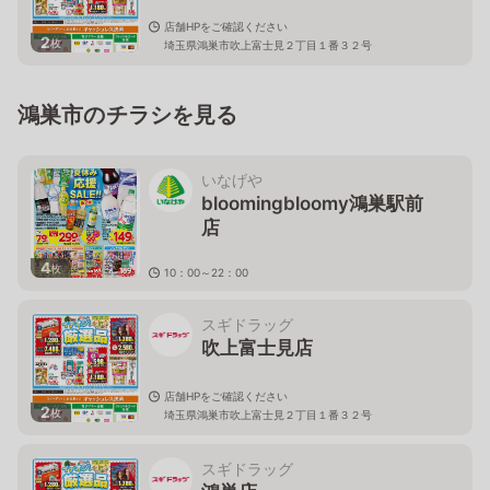
店舗HPをご確認ください
2
枚
埼玉県鴻巣市吹上富士見２丁目１番３２号
鴻巣市のチラシを見る
いなげや
bloomingbloomy鴻巣駅前
店
4
枚
10：00～22：00
埼玉県鴻巣市本町1－1－2エルミこうのすショッピング
モール内
スギドラッグ
吹上富士見店
店舗HPをご確認ください
2
枚
埼玉県鴻巣市吹上富士見２丁目１番３２号
スギドラッグ