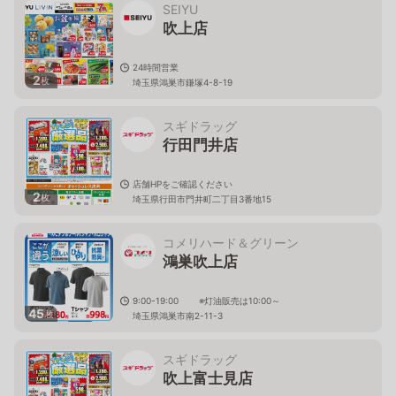
SEIYU
吹上店
24時間営業
2
枚
埼玉県鴻巣市鎌塚4-8-19
スギドラッグ
行田門井店
店舗HPをご確認ください
2
枚
埼玉県行田市門井町二丁目3番地15
コメリハード＆グリーン
鴻巣吹上店
9:00-19:00 ※灯油販売は10:00～
45
枚
埼玉県鴻巣市南2-11-3
スギドラッグ
吹上富士見店