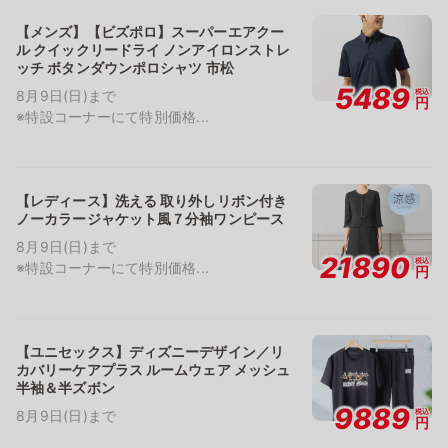
【メンズ】【ビズポロ】スーパーエアクー
ル クイックリードライ ノンアイロンストレ
ッチ ボタンダウンポロシャツ 市松
5489
税込
8月9日(日)まで
円
※特設コーナーにて特別価格...
【レディース】洗える 取り外しリボン付き
ノーカラージャケット風７分袖ワンピース
8月9日(日)まで
21890
税込
※特設コーナーにて特別価格...
円
【ユニセックス】ディズニーデザイン／リ
カバリーケアプラス ルームウェア メッシュ
半袖＆半ズボン
9889
税込
8月9日(日)まで
円