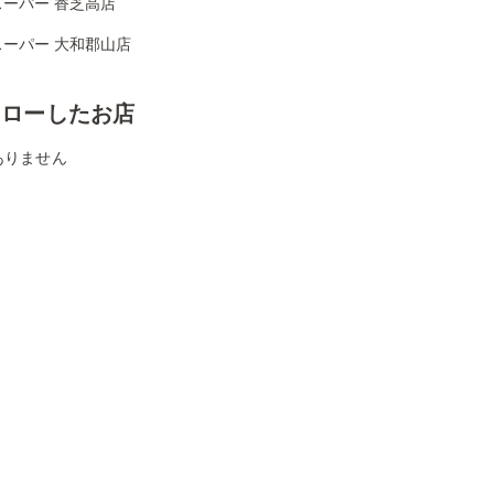
スーパー 香芝高店
スーパー 大和郡山店
ォローしたお店
ありません