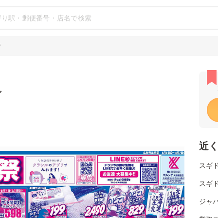
店
シ
近
スギ
スギ
ジャパ