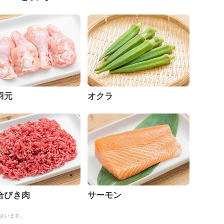
羽元
オクラ
合びき肉
サーモン
ざいます。