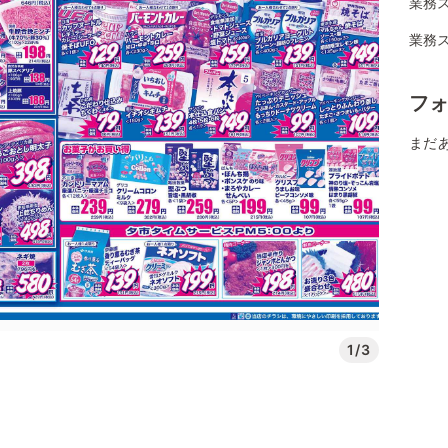
業務
業務
フ
まだ
1/3