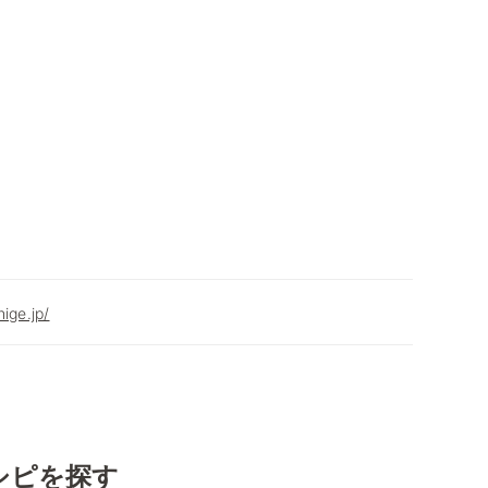
ige.jp/
シピを探す