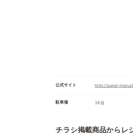
公式サイト
http://super-marush
駐車場
38台
チラシ掲載商品からレ