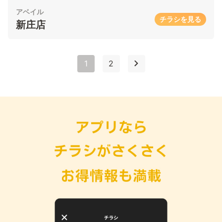
アベイル
チラシを見る
新庄店
1
2