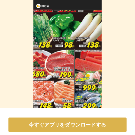
今すぐアプリをダウンロードする