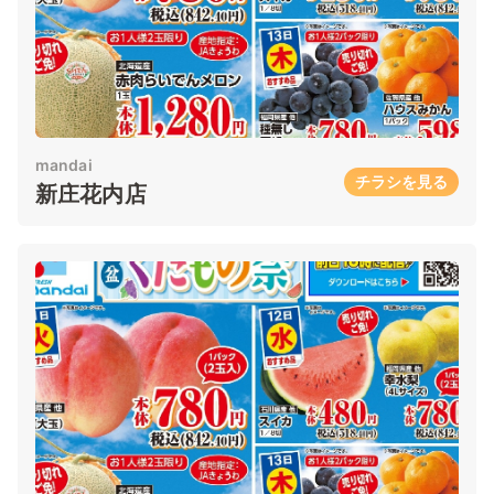
mandai
チラシを見る
新庄花内店