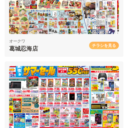
オークワ
チラシを見る
葛城忍海店