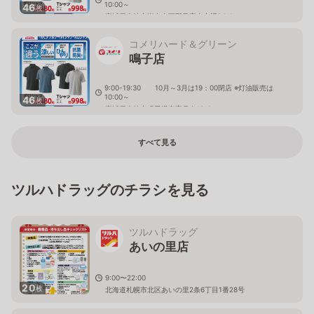
10:00～
46
枚
宮城県大崎市岩出山下野目字山之辺24-1
コメリハード＆グリーン
鳴子店
9:00-19:30 10月～3月は19：00閉店 ※灯油販売は
10:00～
46
枚
宮城県大崎市鳴子温泉字月山13-1
すべて見る
ツルハドラッグのチラシを見る
ツルハドラッグ
あいの里店
9:00〜22:00
20
枚
北海道札幌市北区あいの里2条6丁目1番28号