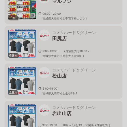
マルフジ
09:30～20:00
1
枚
宮城県大崎市松山千石字松山２９４
コメリハード＆グリーン
田尻店
9:00-19:00 ※灯油販売は10:00～
46
枚
宮城県大崎市田尻字太子堂104-1
コメリハード＆グリーン
松山店
9:00-19:00
46
枚
宮城県大崎市松山金谷73-1
コメリハード＆グリーン
岩出山店
9:00-19:30 10月～3月は19：00閉店 ※灯油販売は